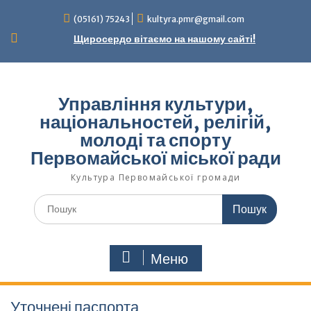
Перейти
(05161) 75243
kultyra.pmr@gmail.com
до
вмісту
Щиросердо вітаємо на нашому сайті!
Управління культури,
національностей, релігій,
молоді та спорту
Первомайської міської ради
Культура Первомайcької громади
Шукати:
Меню
Уточнені паспорта