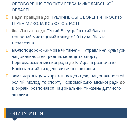
ОБГОВОРЕННЯ ПРОЄКТУ ГЕРБА МИКОЛАЇВСЬКОЇ
ОБЛАСТІ
Надія Кравцова
до
ПУБЛІЧНЕ ОБГОВОРЕННЯ ПРОЄКТУ
ГЕРБА МИКОЛАЇВСЬКОЇ ОБЛАСТІ
Яна Данькова
до
П’ятий Всеукраїнський багато
жанровий мистецький конкурс “Квітуча. Вільна.
Незалежна”
Бібліоподорож «Зимове читання» – Управління культури,
національностей, релігій, молоді та спорту
Первомайської міської ради
до
В Україні розпочався
Національний тиждень дитячого читання
Зима чарівниця – Управління культури, національностей,
релігій, молоді та спорту Первомайської міської ради
до
В Україні розпочався Національний тиждень дитячого
читання
ОПИТУВАННЯ!