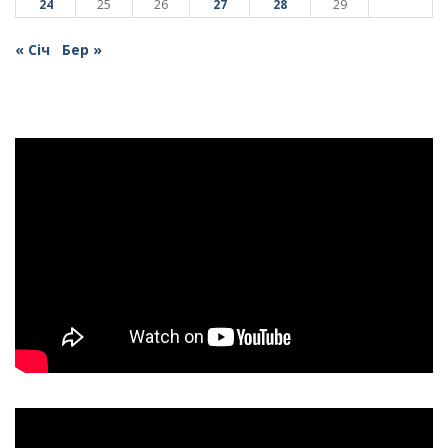
24
25
26
27
28
29
« Січ
Бер »