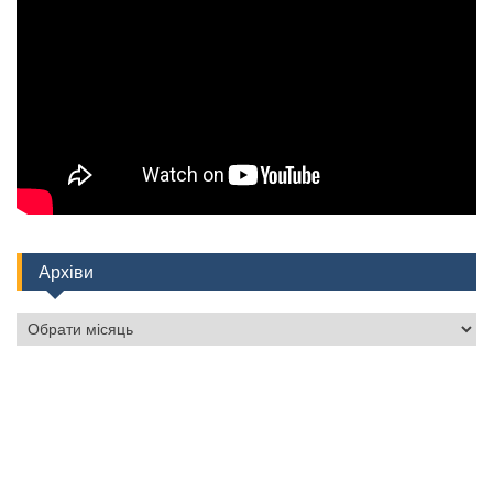
Архіви
Архіви