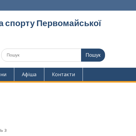
та спорту Первомайської
Шукати:
ини
Афіша
Контакти
ь з