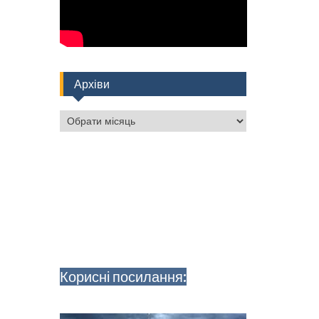
Архіви
Архіви
Корисні посилання: