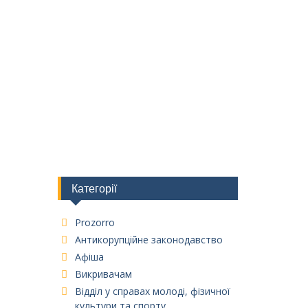
Категорії
Prozorro
Антикорупційне законодавство
Афіша
Викривачам
Відділ у справах молоді, фізичної
культури та спорту