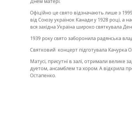
Днем матері.
Офіційно це свято відзначають лише з
199
від Союзу українок Канади у
1928
році, а н
вся західна Україна широко святкувала Ден
1939
року свято заборонила радянська влада
Святковий концерт підготувала Качурка О
Матусі, присутні в залі, отримали велике за
дуетом, ансамблем та хором. А відкрила 
Остапенко.