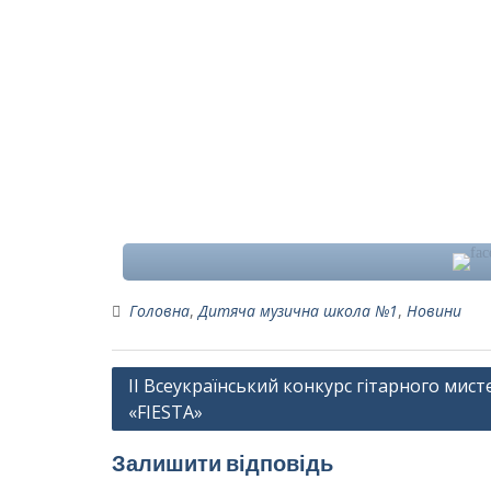
Головна
,
Дитяча музична школа №1
,
Новини
Навігація
ІІ Всеукраїнський конкурс гітарного мис
«FIESTA»
записів
Залишити відповідь