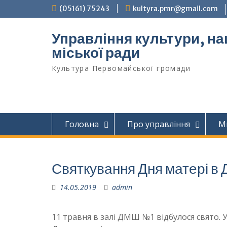
Перейти
(05161) 75243
kultyra.pmr@gmail.com
до
вмісту
Управління культури, на
міської ради
Культура Первомайcької громади
Головна
Про управління
М
Святкування Дня матері 
14.05.2019
admin
11 травня в залі ДМШ №1 відбулося свято. 