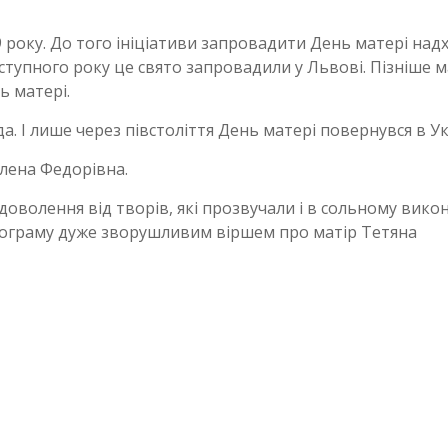
9
року. До того ініціативи запровадити День матері над
аступного року це свято запровадили у Львові. Пізніше 
ь матері.
. І лише через півстоліття День матері повернувся в Ук
лена Федорівна.
доволення від творів, які прозвучали і в сольному викона
програму дуже зворушливим віршем про матір Тетяна