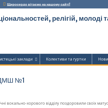
Щиросердо вітаємо на нашому сайті!
ціональностей, релігій, молоді 
истецькі заклади
Колективи та гуртки
Нов
в ДМШ №1
Учні вокально-хорового відділу поздоровили своїх матус