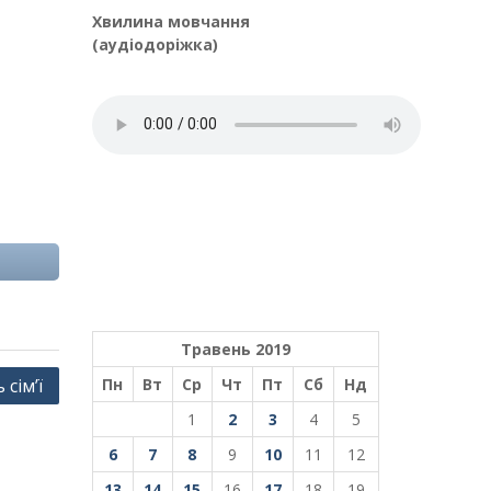
Хвилина мовчання
(аудіодоріжка)
Травень 2019
Пн
Вт
Ср
Чт
Пт
Сб
Нд
сім’ї
1
2
3
4
5
6
7
8
9
10
11
12
13
14
15
16
17
18
19