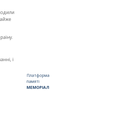
ходили
майже
раїну.
нні, і
Платформа
памяті
МЕМОРІАЛ