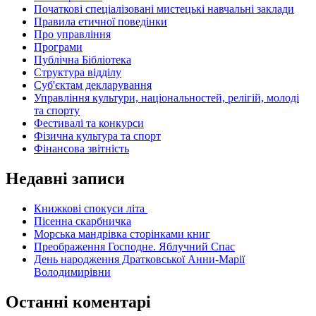
Початкові спеціалізовані мистецькі навчальні заклади
Правила етичної поведінки
Про управління
Програми
Публічна Бібліотека
Структура відділу
Суб'єктам декларування
Управління культури, національностей, релігій, молоді
та спорту
Фестивалі та конкурси
Фізична культура та спорт
Фінансова звітність
Недавні записи
Книжкові спокуси літа
Пісенна скарбничка
Морська мандрівка сторінками книг
Преображення Господне. Яблучний Спас
День народження Дратковської Анни-Марії
Володимирівни
Останні коментарі