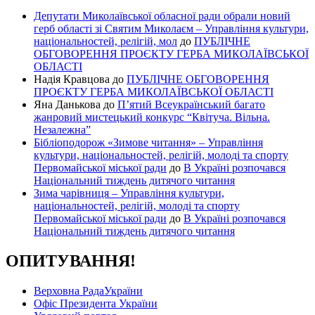
Депутати Миколаївської обласної ради обрали новий
герб області зі Святим Миколаєм – Управління культури,
національностей, релігій, мол
до
ПУБЛІЧНЕ
ОБГОВОРЕННЯ ПРОЄКТУ ГЕРБА МИКОЛАЇВСЬКОЇ
ОБЛАСТІ
Надія Кравцова
до
ПУБЛІЧНЕ ОБГОВОРЕННЯ
ПРОЄКТУ ГЕРБА МИКОЛАЇВСЬКОЇ ОБЛАСТІ
Яна Данькова
до
П’ятий Всеукраїнський багато
жанровий мистецький конкурс “Квітуча. Вільна.
Незалежна”
Бібліоподорож «Зимове читання» – Управління
культури, національностей, релігій, молоді та спорту
Первомайської міської ради
до
В Україні розпочався
Національний тиждень дитячого читання
Зима чарівниця – Управління культури,
національностей, релігій, молоді та спорту
Первомайської міської ради
до
В Україні розпочався
Національний тиждень дитячого читання
ОПИТУВАННЯ!
Верховна РадаУкраїни
Офіс Президента України