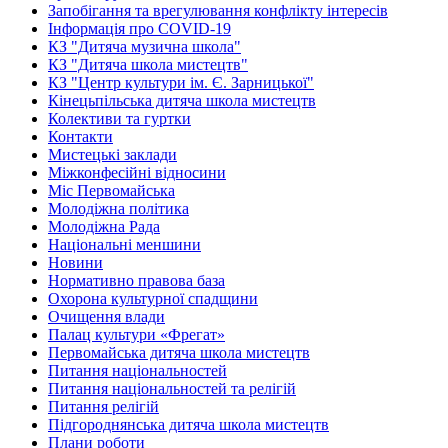
Запобігання та врегулювання конфлікту інтересів
Інформація про COVID-19
КЗ "Дитяча музична школа"
КЗ "Дитяча школа мистецтв"
КЗ "Центр культури ім. Є. Зарницької"
Кінецьпільська дитяча школа мистецтв
Колективи та гуртки
Контакти
Мистецькі заклади
Міжконфесійні відносини
Міс Первомайська
Молодіжна політика
Молодіжна Рада
Національні меншини
Новини
Нормативно правова база
Охорона культурної спадщини
Очищення влади
Палац культури «Фрегат»
Первомайська дитяча школа мистецтв
Питання національностей
Питання національностей та релігій
Питання релігій
Підгороднянська дитяча школа мистецтв
Плани роботи