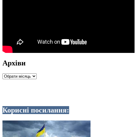
Архіви
Архіви
Корисні посилання: