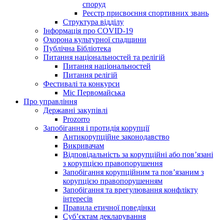
споруд
Реєстр присвоєння спортивних звань
Структура відділу
Інформація про COVID-19
Охорона культурної спадщини
Публічна Бібліотека
Питання національностей та релігій
Питання національностей
Питання релігій
Фестивалі та конкурси
Міс Первомайська
Про управління
Державні закупівлі
Prozorro
Запобігання і протидія корупції
Антикорупційне законодавство
Викривачам
Відповідальність за корупційні або пов’язані
з корупцією правопорушення
Запобігання корупційним та пов’язаним з
корупцією правопорушенням
Запобігання та врегулювання конфлікту
інтересів
Правила етичної поведінки
Суб’єктам декларування