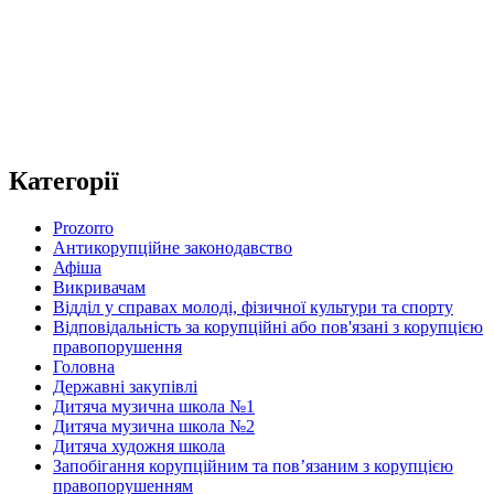
Категорії
Prozorro
Антикорупційне законодавство
Афіша
Викривачам
Відділ у справах молоді, фізичної культури та спорту
Відповідальність за корупційні або пов'язані з корупцією
правопорушення
Головна
Державні закупівлі
Дитяча музична школа №1
Дитяча музична школа №2
Дитяча художня школа
Запобігання корупційним та пов’язаним з корупцією
правопорушенням