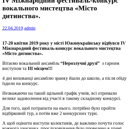
ІV Міжнародний фестиваль-конкурс
вокального мистецтва «Місто
дитинства».
22.04.2019
admin
17-20 квітня 2019 року у місті Южноукраїнську відбувся ІV
Міжнародний фестиваль-конкурс вокального мистецтва
«Місто дитинства».
Вітаємо вокальний ансамбль
“Нерозлучні друзі”
з гарним
виступом та
ІІІ місцем!!!
4 дні вихованці ансамблю зранку йшли до школи, а після обіду
їздили на конкурс.
Незважаючи на такий щільний графік учнів, всі отримали
велике задоволення від участі в такому складному конкурсі.
Для того, щоб потрапити на нього. потрібно було пройти
відбірковий тур, а потім вже 2 конкурсних тури.
А щоб оцінити виступи колективів, де важливо почути голос
кожного учасника, прослуховування було проведено в храмі.