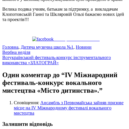
Велика подяка учням, батькам за підтримку, а викладачам
Клопотовській Ганні та Шкляровій Ользі бажаємо нових ідей
та проектів!!!
Поширити на Facebook
Головна
,
Дитяча музична школа №1
,
Новини
Навігація
Вербна неділя
Всеукраїнський фестиваль-конкурс інструментального
записів
виконавства «ЗЛАТОГРАЙ»
Один коментар до “ІV Міжнародний
фестиваль-конкурс вокального
мистецтва «Місто дитинства».”
Сповіщення:
Ансамбль з Первомайська зайняв призове
місце на ІV Міжнародному фестивалі вокального
мистецтва
Залишити відповідь