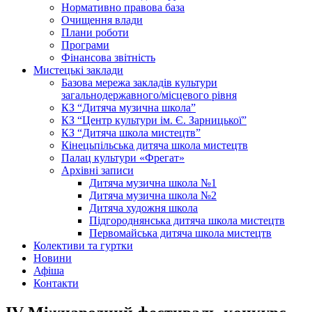
Нормативно правова база
Очищення влади
Плани роботи
Програми
Фінансова звітність
Мистецькі заклади
Базова мережа закладів культури
загальнодержавного/місцевого рівня
КЗ “Дитяча музична школа”
КЗ “Центр культури ім. Є. Зарницької”
КЗ “Дитяча школа мистецтв”
Кінецьпільська дитяча школа мистецтв
Палац культури «Фрегат»
Архівні записи
Дитяча музична школа №1
Дитяча музична школа №2
Дитяча художня школа
Підгороднянська дитяча школа мистецтв
Первомайська дитяча школа мистецтв
Колективи та гуртки
Новини
Афіша
Контакти