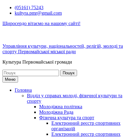
Перейти
(05161) 75243
до
kultyra.pmr@gmail.com
вмісту
Щиросердо вітаємо на нашому сайті!
Управління культури, національностей, релігій, молоді та
спорту Первомайської міської ради
Культура Первомайcької громади
Шукати:
Меню
Головна
Відділ у справах молоді, фізичної культури та
спорту
Молодіжна політика
Молодіжна Рада
Фізична культура та спорт
Електронний реєстр спортивних
організацій
Електронний реєстр спортивних