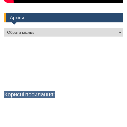
Архіви
Архіви
Корисні посилання: