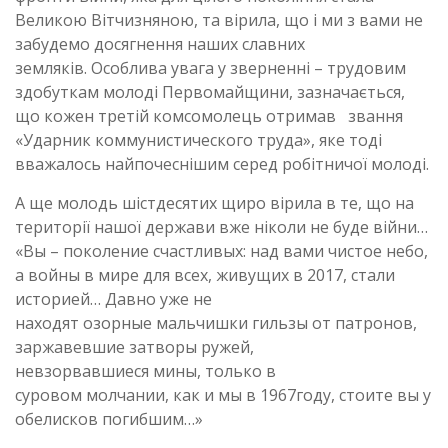
Великою Вітчизняною, та вірила, що і ми з вами не
забудемо досягнення наших славних
земляків. Особлива увага у зверненні – трудовим
здобуткам молоді Первомайщини, зазначається,
що кожен третій комсомолець отримав звання
«Ударник коммунистического труда», яке тоді
вважалось найпочеснішим серед робітничої молоді.
А ще молодь шістдесятих щиро вірила в те, що на
території нашої держави вже ніколи не буде війни…
«Вы – поколение счастливых: над вами чистое небо,
а войны в мире для всех, живущих в 2017, стали
историей… Давно уже не
находят озорные мальчишки гильзы от патронов,
заржавевшие затворы ружей,
невзорвавшиеся мины, только в
суровом молчании, как и мы в 1967году, стоите вы у
обелисков погибшим…»