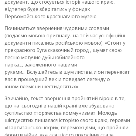
документ, що стосується історії нашого краю,
відтепер буде зберігатись у фондах
Первомайського краєзнавчого музею.
Починається звернення чудовими словами
(подаємо мовою оригіналу- на той час усі офіційні
документи писались російською мовою): «Стоит у
прекрасного Буга сказочный город , шумят свою
песню могучие дубы юбилейного
парка…, заложенного нашими
руками… Вслушайтесь в шум листвы,и он перенесет
вас в прошедший век и поведает легенду о
юном племени шестидесятых».
Звичайно, текст звернення пройнятий вірою в те,
що на сьогодні в нашій країні вже збудовано
суспільство «торжества коммунизма». Молодь
шістдесятих пишалася історією свого краю, героями
«Партизанської іскри», переможцями, що пройшли
фронти війни, яка для цілого покоління стала