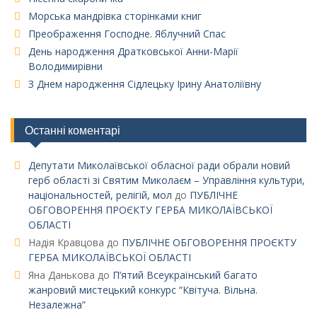
Морська мандрівка сторінками книг
Преображення Господне. Яблучний Спас
День народження Дратковської Анни-Марії
Володимирівни
З Днем народження Сідлецьку Ірину Анатоліївну
Останні коментарі
Депутати Миколаївської обласної ради обрали новий
герб області зі Святим Миколаєм – Управління культури,
національностей, релігій, мол
до
ПУБЛІЧНЕ
ОБГОВОРЕННЯ ПРОЄКТУ ГЕРБА МИКОЛАЇВСЬКОЇ
ОБЛАСТІ
Надія Кравцова
до
ПУБЛІЧНЕ ОБГОВОРЕННЯ ПРОЄКТУ
ГЕРБА МИКОЛАЇВСЬКОЇ ОБЛАСТІ
Яна Данькова
до
П’ятий Всеукраїнський багато
жанровий мистецький конкурс “Квітуча. Вільна.
Незалежна”