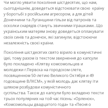
Чи могло уявити покоління шістдесятих, що нам,
сьогоднішнім, доведеться відстоювати свою країну
у боротьбі з російським агресором, а для дітей
Донеччини та Луганщини гільзи від патронів та
осколки снарядів стануть звичними іграшками…Що
українським матерям знову доведеться оплакувати
своїх синів та донечок, які загинули, відстоюючи
незалежність своєї країни.
Покоління шістдесятих свято вірило в комуністичні
ідеї, тому разом із текстом звернення до капсули
було покладено «Клятву комсомольцев и
молодежи г.Первска на городском слете,
посвященном 50-летию Великого Октября и 49
годовщине ВЛКСМ», у якій молодь дає клятву іти
шляхом розбудови комуністичного
суспільства. Також до капсули було вкладено тексти
трьох популярних на той час пісень: «Орленок»,
«Комсомольцы двадцатого года» та «Песня о