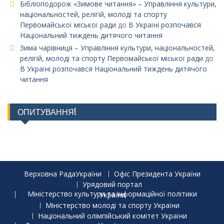
Бібліоподорож «Зимове читання» – Управління культури,
національностей, релігій, молоді та спорту
Первомайської міської ради
до
В Україні розпочався
Національний тиждень дитячого читання
Зима чарівниця – Управління культури, національностей,
релігій, молоді та спорту Первомайської міської ради
до
В Україні розпочався Національний тиждень дитячого
читання
ОПИТУВАННЯ!
Верховна РадаУкраїни
Офіс Президента України
Урядовий портал
Міністерство культури та інформаційної політики України
Міністерство молоді та спорту України
Національний олімпійський комітет України