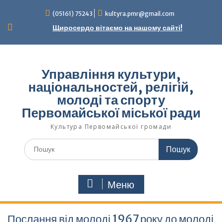
Перейти
(05161) 75243
kultyra.pmr@gmail.com
до
вмісту
Щиросердо вітаємо на нашому сайті!
Управління культури,
національностей, релігій,
молоді та спорту
Первомайської міської ради
Культура Первомайcької громади
Шукати:
Меню
Послання від молоді 1967 року до молоді