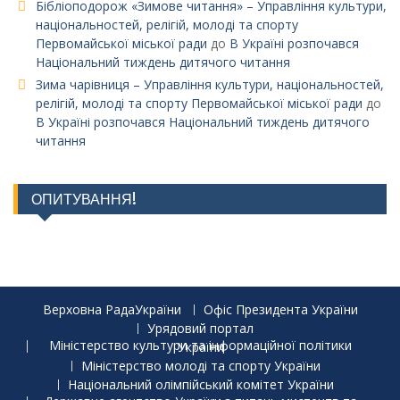
Бібліоподорож «Зимове читання» – Управління культури,
національностей, релігій, молоді та спорту
Первомайської міської ради
до
В Україні розпочався
Національний тиждень дитячого читання
Зима чарівниця – Управління культури, національностей,
релігій, молоді та спорту Первомайської міської ради
до
В Україні розпочався Національний тиждень дитячого
читання
ОПИТУВАННЯ!
Верховна РадаУкраїни
Офіс Президента України
Урядовий портал
Міністерство культури та інформаційної політики України
Міністерство молоді та спорту України
Національний олімпійський комітет України