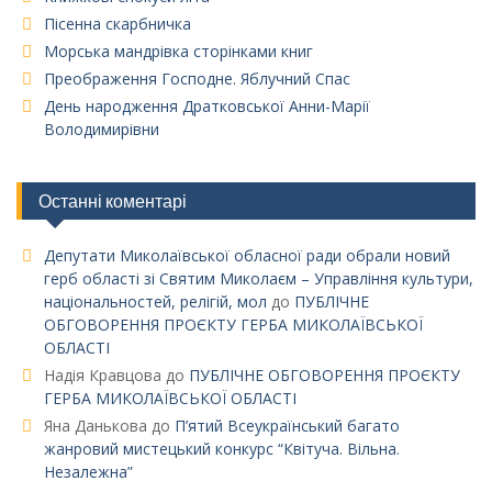
Пісенна скарбничка
Морська мандрівка сторінками книг
Преображення Господне. Яблучний Спас
День народження Дратковської Анни-Марії
Володимирівни
Останні коментарі
Депутати Миколаївської обласної ради обрали новий
герб області зі Святим Миколаєм – Управління культури,
національностей, релігій, мол
до
ПУБЛІЧНЕ
ОБГОВОРЕННЯ ПРОЄКТУ ГЕРБА МИКОЛАЇВСЬКОЇ
ОБЛАСТІ
Надія Кравцова
до
ПУБЛІЧНЕ ОБГОВОРЕННЯ ПРОЄКТУ
ГЕРБА МИКОЛАЇВСЬКОЇ ОБЛАСТІ
Яна Данькова
до
П’ятий Всеукраїнський багато
жанровий мистецький конкурс “Квітуча. Вільна.
Незалежна”