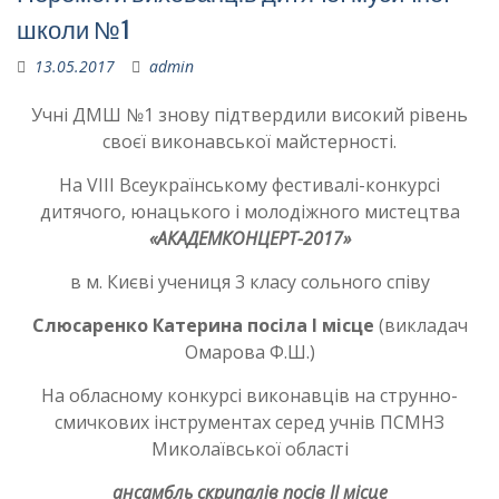
школи №1
13.05.2017
admin
Учні ДМШ №1 знову підтвердили високий рівень
своєї виконавської майстерності.
На VIIІ Всеукраїнському фестивалі-конкурсі
дитячого, юнацького і молодіжного мистецтва
«АКАДЕМКОНЦЕРТ-2017»
в м. Києві учениця 3 класу сольного співу
Слюсаренко Катерина посіла І місце
(викладач
Омарова Ф.Ш.)
На обласному конкурсі виконавців на струнно-
смичкових інструментах серед учнів ПСМНЗ
Миколаївської області
ансамбль скрипалів
посів
ІІ місце