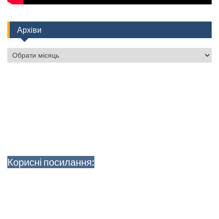
Архіви
Архіви
Корисні посилання: