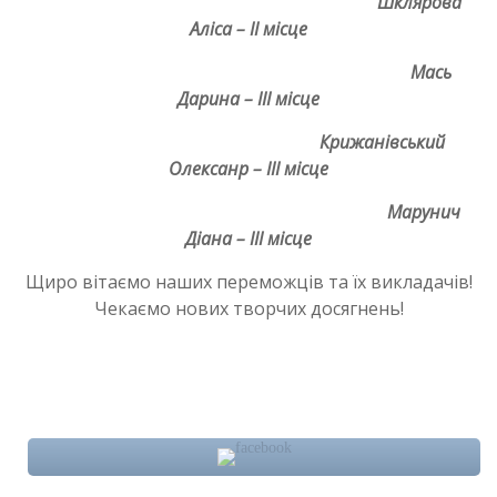
Шклярова
Аліса – ІІ місце
Мась
Дарина – ІІІ місце
Крижанівський
Олексанр – ІІІ місце
Марунич
Діана – ІІІ місце
Щиро вітаємо наших переможців та їх викладачів!
Чекаємо нових творчих досягнень!