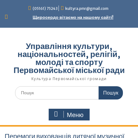
Перейти
(05161) 75243
kultyra.pmr@gmail.com
до
вмісту
Щиросердо вітаємо на нашому сайті!
Управління культури,
національностей, релігій,
молоді та спорту
Первомайської міської ради
Культура Первомайcької громади
Шукати:
Меню
Перемоги вихованців дитячої музичної