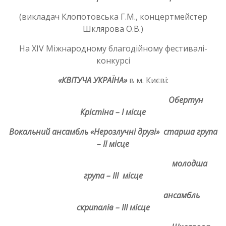
(викладач Клопотовська Г.М., концертмейстер
Шклярова О.В.)
На XIV Міжнародному благодійному фестивалі-
конкурсі
«КВІТУЧА УКРАЇНА»
в м. Києві:
Обертун
Крістіна – І місце
Вокальний ансамбль «Нерозлучні друзі»
старша група
– ІІ місце
молодша
група – ІІІ місце
ансамбль
скрипалів – ІІІ місце