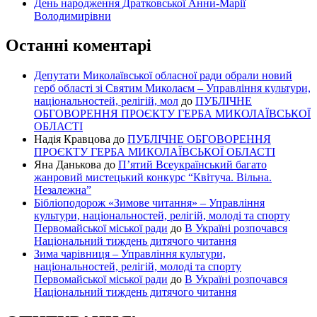
День народження Дратковської Анни-Марії
Володимирівни
Останні коментарі
Депутати Миколаївської обласної ради обрали новий
герб області зі Святим Миколаєм – Управління культури,
національностей, релігій, мол
до
ПУБЛІЧНЕ
ОБГОВОРЕННЯ ПРОЄКТУ ГЕРБА МИКОЛАЇВСЬКОЇ
ОБЛАСТІ
Надія Кравцова
до
ПУБЛІЧНЕ ОБГОВОРЕННЯ
ПРОЄКТУ ГЕРБА МИКОЛАЇВСЬКОЇ ОБЛАСТІ
Яна Данькова
до
П’ятий Всеукраїнський багато
жанровий мистецький конкурс “Квітуча. Вільна.
Незалежна”
Бібліоподорож «Зимове читання» – Управління
культури, національностей, релігій, молоді та спорту
Первомайської міської ради
до
В Україні розпочався
Національний тиждень дитячого читання
Зима чарівниця – Управління культури,
національностей, релігій, молоді та спорту
Первомайської міської ради
до
В Україні розпочався
Національний тиждень дитячого читання