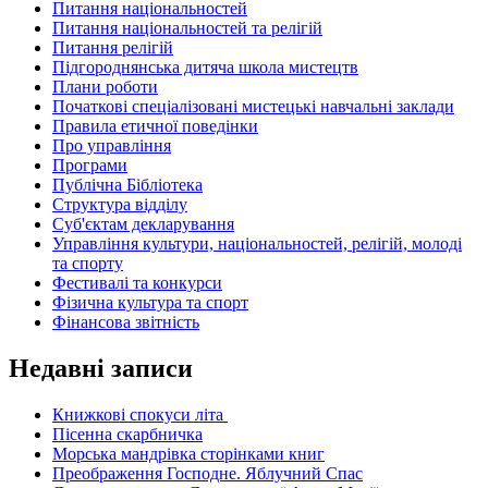
Питання національностей
Питання національностей та релігій
Питання релігій
Підгороднянська дитяча школа мистецтв
Плани роботи
Початкові спеціалізовані мистецькі навчальні заклади
Правила етичної поведінки
Про управління
Програми
Публічна Бібліотека
Структура відділу
Суб'єктам декларування
Управління культури, національностей, релігій, молоді
та спорту
Фестивалі та конкурси
Фізична культура та спорт
Фінансова звітність
Недавні записи
Книжкові спокуси літа
Пісенна скарбничка
Морська мандрівка сторінками книг
Преображення Господне. Яблучний Спас