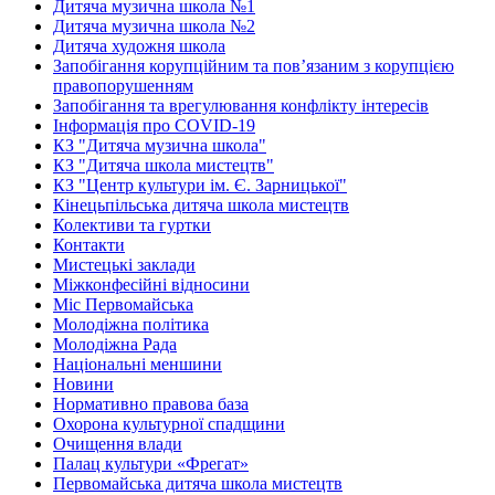
Дитяча музична школа №1
Дитяча музична школа №2
Дитяча художня школа
Запобігання корупційним та пов’язаним з корупцією
правопорушенням
Запобігання та врегулювання конфлікту інтересів
Інформація про COVID-19
КЗ "Дитяча музична школа"
КЗ "Дитяча школа мистецтв"
КЗ "Центр культури ім. Є. Зарницької"
Кінецьпільська дитяча школа мистецтв
Колективи та гуртки
Контакти
Мистецькі заклади
Міжконфесійні відносини
Міс Первомайська
Молодіжна політика
Молодіжна Рада
Національні меншини
Новини
Нормативно правова база
Охорона культурної спадщини
Очищення влади
Палац культури «Фрегат»
Первомайська дитяча школа мистецтв