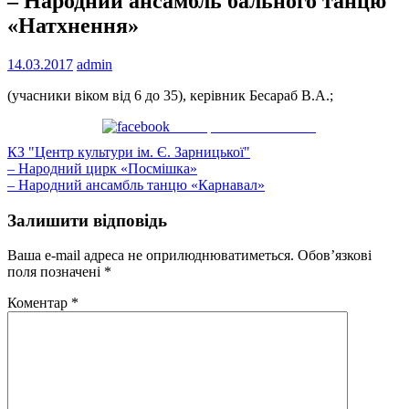
– Народний ансамбль бального танцю
«Натхнення»
14.03.2017
admin
(учасники віком від 6 до 35), керівник Бесараб В.А.;
Поширити на Facebook
КЗ "Центр культури ім. Є. Зарницької"
Навігація
– Народний цирк «Посмішка»
– Народний ансамбль танцю «Карнавал»
записів
Залишити відповідь
Ваша e-mail адреса не оприлюднюватиметься.
Обов’язкові
поля позначені
*
Коментар
*