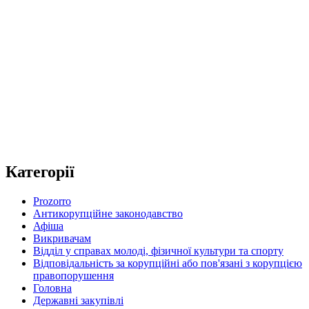
Категорії
Prozorro
Антикорупційне законодавство
Афіша
Викривачам
Відділ у справах молоді, фізичної культури та спорту
Відповідальність за корупційні або пов'язані з корупцією
правопорушення
Головна
Державні закупівлі