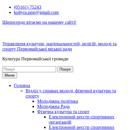
Перейти
(05161) 75243
до
kultyra.pmr@gmail.com
вмісту
Щиросердо вітаємо на нашому сайті!
Управління культури, національностей, релігій, молоді та
спорту Первомайської міської ради
Культура Первомайcької громади
Шукати:
Меню
Головна
Відділ у справах молоді, фізичної культури та
спорту
Молодіжна політика
Молодіжна Рада
Фізична культура та спорт
Електронний реєстр спортивних
організацій
Електронний реєстр спортивних