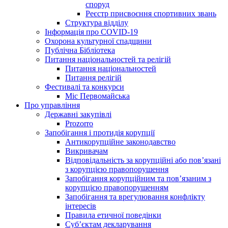
споруд
Реєстр присвоєння спортивних звань
Структура відділу
Інформація про COVID-19
Охорона культурної спадщини
Публічна Бібліотека
Питання національностей та релігій
Питання національностей
Питання релігій
Фестивалі та конкурси
Міс Первомайська
Про управління
Державні закупівлі
Prozorro
Запобігання і протидія корупції
Антикорупційне законодавство
Викривачам
Відповідальність за корупційні або пов’язані
з корупцією правопорушення
Запобігання корупційним та пов’язаним з
корупцією правопорушенням
Запобігання та врегулювання конфлікту
інтересів
Правила етичної поведінки
Суб’єктам декларування