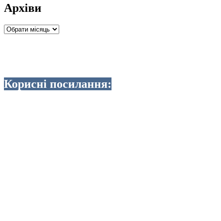
Архіви
Архіви
Корисні посилання: