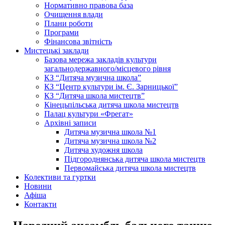
Нормативно правова база
Очищення влади
Плани роботи
Програми
Фінансова звітність
Мистецькі заклади
Базова мережа закладів культури
загальнодержавного/місцевого рівня
КЗ “Дитяча музична школа”
КЗ “Центр культури ім. Є. Зарницької”
КЗ “Дитяча школа мистецтв”
Кінецьпільська дитяча школа мистецтв
Палац культури «Фрегат»
Архівні записи
Дитяча музична школа №1
Дитяча музична школа №2
Дитяча художня школа
Підгороднянська дитяча школа мистецтв
Первомайська дитяча школа мистецтв
Колективи та гуртки
Новини
Афіша
Контакти