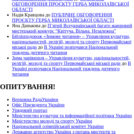
ОБГОВОРЕННЯ ПРОЄКТУ ГЕРБА МИКОЛАЇВСЬКОЇ
ОБЛАСТІ
Надія Кравцова
до
ПУБЛІЧНЕ ОБГОВОРЕННЯ
ПРОЄКТУ ГЕРБА МИКОЛАЇВСЬКОЇ ОБЛАСТІ
Яна Данькова
до
П’ятий Всеукраїнський багато жанровий
мистецький конкурс “Квітуча. Вільна. Незалежна”
Бібліоподорож «Зимове читання» – Управління культури,
національностей, релігій, молоді та спорту Первомайської
міської ради
до
В Україні розпочався Національний
тиждень дитячого читання
Зима чарівниця – Управління культури, національностей,
релігій, молоді та спорту Первомайської міської ради
до
В
Україні розпочався Національний тиждень дитячого
читання
ОПИТУВАННЯ!
Верховна РадаУкраїни
Офіс Президента України
Урядовий портал
Міністерство культури та інформаційної політики України
Міністерство молоді та спорту України
Національний олімпійський комітет України
Державне агентство України з питань мистецтв та