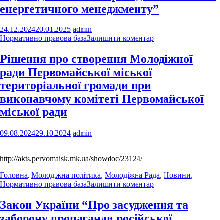
енергетичного менеджменту”
24.12.2024
20.01.2025
admin
Нормативно правова база
Залишити коментар
Рішення про створення Молодіжної
ради Первомайської міської
територіальної громади при
виконавчому комітеті Первомайської
міської ради
09.08.2024
29.10.2024
admin
http://akts.pervomaisk.mk.ua/showdoc/23124/
Головна
,
Молодіжна політика
,
Молодіжна Рада
,
Новини
,
Нормативно правова база
Залишити коментар
Закон України “Про засудження та
заборону пропаганди російської