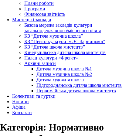
Плани роботи
Програми
Фінансова звітність
Мистецькі заклади
Базова мережа закладів культури
загальнодержавного/місцевого рівня
КЗ “Дитяча музична школа”
КЗ “Центр культури ім. Є. Зарницької”
КЗ “Дитяча школа мистецтв”
Кінецьпільська дитяча школа мистецтв
Палац культури «Фрегат»
Архівні записи
Дитяча музична школа №1
Дитяча музична школа №2
Дитяча художня школа
Підгороднянська дитяча школа мистецтв
Первомайська дитяча школа мистецтв
Колективи та гуртки
Новини
Афіша
Контакти
Категорія:
Нормативно