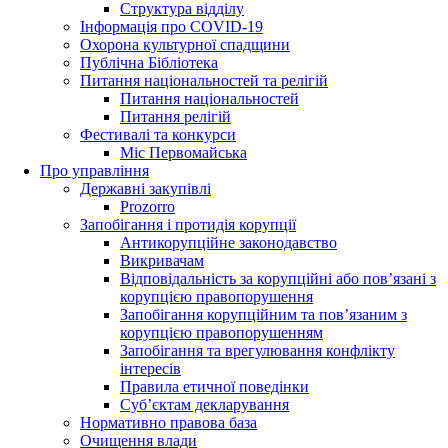
Структура відділу
Інформація про COVID-19
Охорона культурної спадщини
Публічна Бібліотека
Питання національностей та релігій
Питання національностей
Питання релігій
Фестивалі та конкурси
Міс Первомайська
Про управління
Державні закупівлі
Prozorro
Запобігання і протидія корупції
Антикорупційне законодавство
Викривачам
Відповідальність за корупційні або пов’язані з
корупцією правопорушення
Запобігання корупційним та пов’язаним з
корупцією правопорушенням
Запобігання та врегулювання конфлікту
інтересів
Правила етичної поведінки
Суб’єктам декларування
Нормативно правова база
Очищення влади