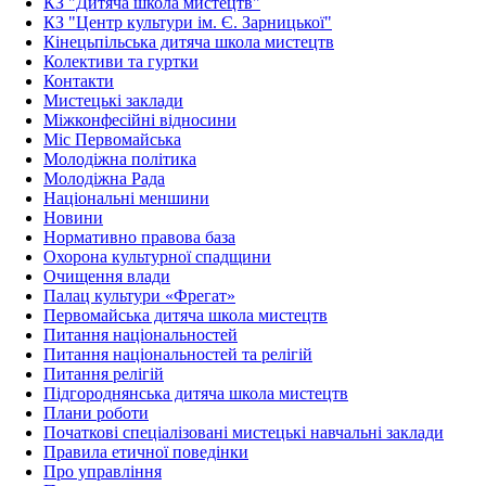
КЗ "Дитяча школа мистецтв"
КЗ "Центр культури ім. Є. Зарницької"
Кінецьпільська дитяча школа мистецтв
Колективи та гуртки
Контакти
Мистецькі заклади
Міжконфесійні відносини
Міс Первомайська
Молодіжна політика
Молодіжна Рада
Національні меншини
Новини
Нормативно правова база
Охорона культурної спадщини
Очищення влади
Палац культури «Фрегат»
Первомайська дитяча школа мистецтв
Питання національностей
Питання національностей та релігій
Питання релігій
Підгороднянська дитяча школа мистецтв
Плани роботи
Початкові спеціалізовані мистецькі навчальні заклади
Правила етичної поведінки
Про управління