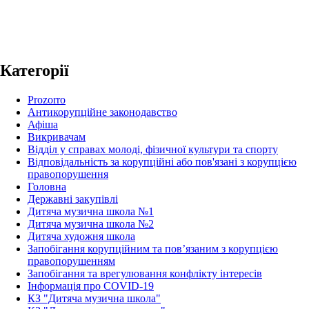
Категорії
Prozorro
Антикорупційне законодавство
Афіша
Викривачам
Відділ у справах молоді, фізичної культури та спорту
Відповідальність за корупційні або пов'язані з корупцією
правопорушення
Головна
Державні закупівлі
Дитяча музична школа №1
Дитяча музична школа №2
Дитяча художня школа
Запобігання корупційним та пов’язаним з корупцією
правопорушенням
Запобігання та врегулювання конфлікту інтересів
Інформація про COVID-19
КЗ "Дитяча музична школа"