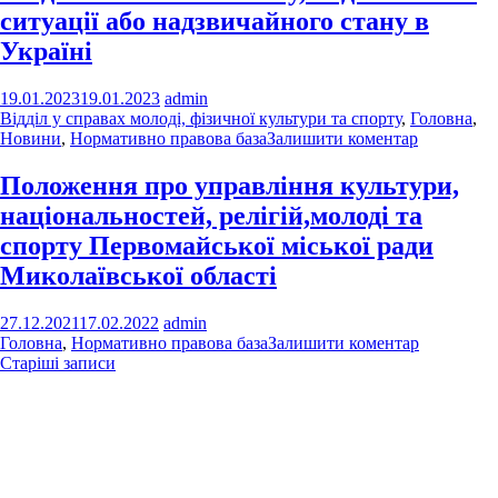
ситуації або надзвичайного стану в
Україні
19.01.2023
19.01.2023
admin
Відділ у справах молоді, фізичної культури та спорту
,
Головна
,
Новини
,
Нормативно правова база
Залишити коментар
Положення про управління культури,
національностей, релігій,молоді та
спорту Первомайської міської ради
Миколаївської області
27.12.2021
17.02.2022
admin
Головна
,
Нормативно правова база
Залишити коментар
Навігація
Старіші записи
за
записами