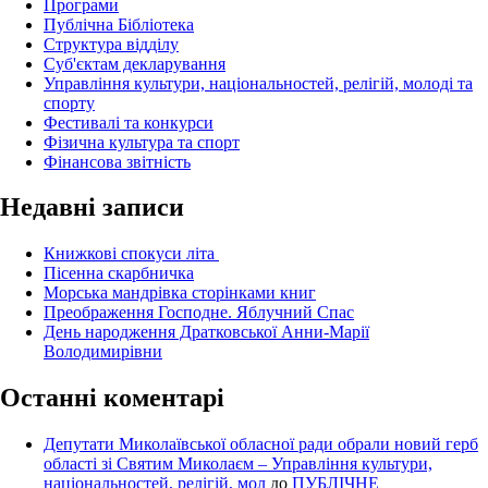
Програми
Публічна Бібліотека
Структура відділу
Суб'єктам декларування
Управління культури, національностей, релігій, молоді та
спорту
Фестивалі та конкурси
Фізична культура та спорт
Фінансова звітність
Недавні записи
Книжкові спокуси літа
Пісенна скарбничка
Морська мандрівка сторінками книг
Преображення Господне. Яблучний Спас
День народження Дратковської Анни-Марії
Володимирівни
Останні коментарі
Депутати Миколаївської обласної ради обрали новий герб
області зі Святим Миколаєм – Управління культури,
національностей, релігій, мол
до
ПУБЛІЧНЕ