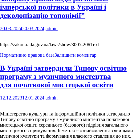
імперської політики в Україні і
деколонізацію топонімії”
20.03.2024
20.03.2024
admin
https://zakon.rada.gov.ua/laws/show/3005-20#Text
Нормативно правова база
Залишити коментар
В Україні затвердили Типову освітню
програму з музичного мистецтва
для початкової мистецької освіти
12.12.2023
12.01.2024
admin
Міністерство культури та інформаційної політики затвердило
Типову освітню програму з музичного мистецтва початкової
мистецької освіти середнього (базового) підрівня загального
мистецького спрямування. Її метою є ознайомлення з явищами
музичної культури та формування власного ставлення до них,