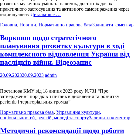
розвиток музичних умінь та навичок, достатніх для їх
практичного застосування та активного самовираження через
індивідуальну
Детальніше …
Головна
,
Новини
,
Нормативно правова база
Залишити коментар
Воркшоп щодо стратегічного
планування розвитку культури в ході
комплексного відновлення України від
наслідків війни. Відеозапис
20.09.2023
20.09.2023
admin
Постанова КМУ від 18 липня 2023 року №731 “Про
затвердження порядків з питань відновлення та розвитку
регіонів і територіальних громад”
Нормативно правова база
,
Управління культури,
національностей, релігій, молоді та спорту
Залишити коментар
Методичні рекомендації щодо роботи