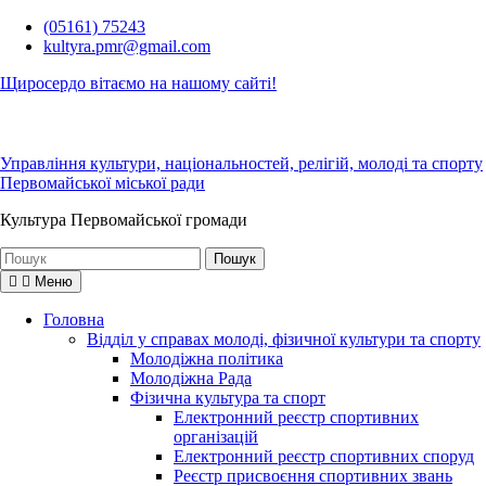
Перейти
(05161) 75243
до
kultyra.pmr@gmail.com
вмісту
Щиросердо вітаємо на нашому сайті!
Управління культури, національностей, релігій, молоді та спорту
Первомайської міської ради
Культура Первомайcької громади
Шукати:
Меню
Головна
Відділ у справах молоді, фізичної культури та спорту
Молодіжна політика
Молодіжна Рада
Фізична культура та спорт
Електронний реєстр спортивних
організацій
Електронний реєстр спортивних споруд
Реєстр присвоєння спортивних звань