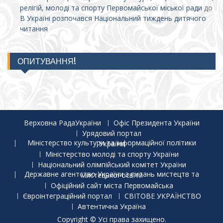
релігій, молоді та спорту Первомайської міської ради
до
В Україні розпочався Національний тиждень дитячого
читання
ОПИТУВАННЯ!
Верховна РадаУкраїни
Офіс Президента України
Урядовий портал
Міністерство культури та інформаційної політики України
Міністерство молоді та спорту України
Національний олімпійський комітет України
Державне агентство України з питань мистецтв та мистецької освіти
Офіційний сайт міста Первомайська
Євроінтеграційний портал
СВІТОВЕ УКРАЇНСТВО
Автентична Україна
Copyright © Усі права захищено.