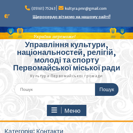
Перейти
до
(05161) 75243
kultyra.pmr@gmail.com
вмісту
Щиросердо вітаємо на нашому сайті!
Управління культури,
національностей, релігій,
молоді та спорту
Первомайської міської ради
Культура Первомайcької громади
Шукати:
Меню
Категорія:
Контакти