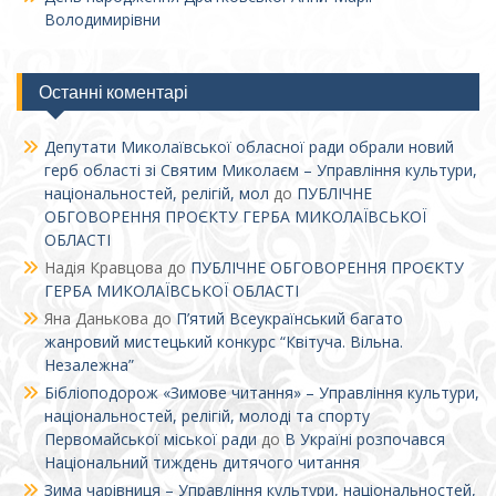
Володимирівни
Останні коментарі
Депутати Миколаївської обласної ради обрали новий
герб області зі Святим Миколаєм – Управління культури,
національностей, релігій, мол
до
ПУБЛІЧНЕ
ОБГОВОРЕННЯ ПРОЄКТУ ГЕРБА МИКОЛАЇВСЬКОЇ
ОБЛАСТІ
Надія Кравцова
до
ПУБЛІЧНЕ ОБГОВОРЕННЯ ПРОЄКТУ
ГЕРБА МИКОЛАЇВСЬКОЇ ОБЛАСТІ
Яна Данькова
до
П’ятий Всеукраїнський багато
жанровий мистецький конкурс “Квітуча. Вільна.
Незалежна”
Бібліоподорож «Зимове читання» – Управління культури,
національностей, релігій, молоді та спорту
Первомайської міської ради
до
В Україні розпочався
Національний тиждень дитячого читання
Зима чарівниця – Управління культури, національностей,