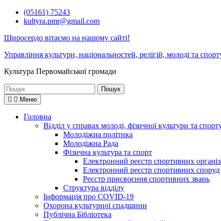
Перейти
(05161) 75243
до
kultyra.pmr@gmail.com
вмісту
Щиросердо вітаємо на нашому сайті!
Управління культури, національностей, релігій, молоді та спорт
Культура Первомайcької громади
Шукати:
Меню
Головна
Відділ у справах молоді, фізичної культури та спорт
Молодіжна політика
Молодіжна Рада
Фізична культура та спорт
Електронний реєстр спортивних організ
Електронний реєстр спортивних споруд
Реєстр присвоєння спортивних звань
Структура відділу
Інформація про COVID-19
Охорона культурної спадщини
Публічна Бібліотека