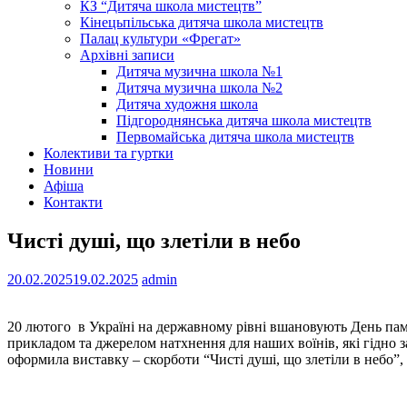
КЗ “Дитяча школа мистецтв”
Кінецьпільська дитяча школа мистецтв
Палац культури «Фрегат»
Архівні записи
Дитяча музична школа №1
Дитяча музична школа №2
Дитяча художня школа
Підгороднянська дитяча школа мистецтв
Первомайська дитяча школа мистецтв
Колективи та гуртки
Новини
Афіша
Контакти
Чисті душі, що злетіли в небо
20.02.2025
19.02.2025
admin
20 лютого
в Україні на державному рівні вшановують День пам’
прикладом та джерелом натхнення для наших воїнів, які гідно з
оформила виставку – скорботи “Чисті душі, що злетіли в небо”, 