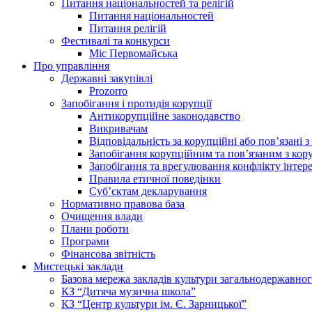
Питання національностей та релігій
Питання національностей
Питання релігій
Фестивалі та конкурси
Міс Первомайська
Про управління
Державні закупівлі
Prozorro
Запобігання і протидія корупції
Антикорупційне законодавство
Викривачам
Відповідальність за корупційні або пов’язані
Запобігання корупційним та пов’язаним з ко
Запобігання та врегулювання конфлікту інтере
Правила етичної поведінки
Суб’єктам декларування
Нормативно правова база
Очищення влади
Плани роботи
Програми
Фінансова звітність
Мистецькі заклади
Базова мережа закладів культури загальнодержавног
КЗ “Дитяча музична школа”
КЗ “Центр культури ім. Є. Зарницької”