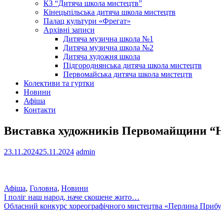
КЗ “Дитяча школа мистецтв”
Кінецьпільська дитяча школа мистецтв
Палац культури «Фрегат»
Архівні записи
Дитяча музична школа №1
Дитяча музична школа №2
Дитяча художня школа
Підгороднянська дитяча школа мистецтв
Первомайська дитяча школа мистецтв
Колективи та гуртки
Новини
Афіша
Контакти
Виставка художників Первомайщини “Н
23.11.2024
25.11.2024
admin
Афіша
,
Головна
,
Новини
Навігація
І поліг наш народ, наче скошене жито…
Обласний конкурс хореографічного мистецтва «Перлина Приб
записів