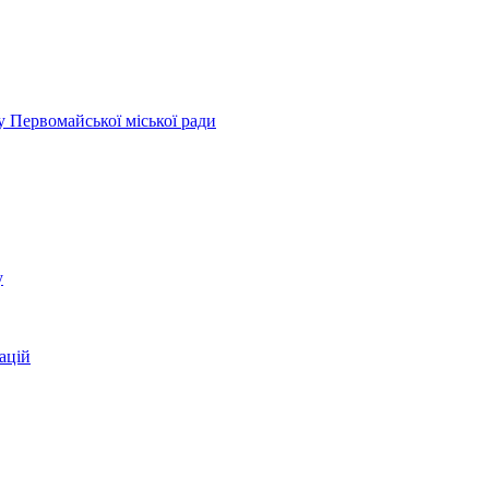
у Первомайської міської ради
у
ацій