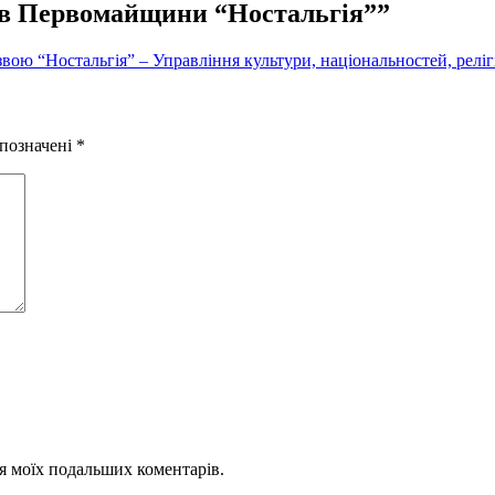
ів Первомайщини “Ностальгія””
ю “Ностальгія” – Управління культури, національностей, релігі
 позначені
*
для моїх подальших коментарів.