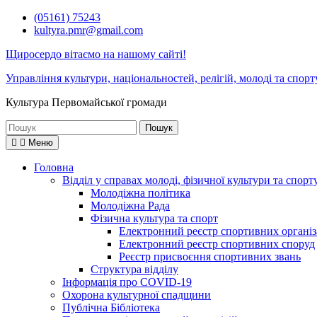
Перейти
(05161) 75243
до
kultyra.pmr@gmail.com
вмісту
Щиросердо вітаємо на нашому сайті!
Управління культури, національностей, релігій, молоді та спорт
Культура Первомайcької громади
Шукати:
Меню
Головна
Відділ у справах молоді, фізичної культури та спорт
Молодіжна політика
Молодіжна Рада
Фізична культура та спорт
Електронний реєстр спортивних організ
Електронний реєстр спортивних споруд
Реєстр присвоєння спортивних звань
Структура відділу
Інформація про COVID-19
Охорона культурної спадщини
Публічна Бібліотека