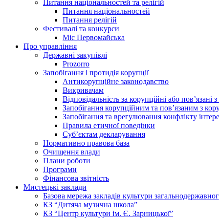
Питання національностей та релігій
Питання національностей
Питання релігій
Фестивалі та конкурси
Міс Первомайська
Про управління
Державні закупівлі
Prozorro
Запобігання і протидія корупції
Антикорупційне законодавство
Викривачам
Відповідальність за корупційні або пов’язані
Запобігання корупційним та пов’язаним з ко
Запобігання та врегулювання конфлікту інтере
Правила етичної поведінки
Суб’єктам декларування
Нормативно правова база
Очищення влади
Плани роботи
Програми
Фінансова звітність
Мистецькі заклади
Базова мережа закладів культури загальнодержавног
КЗ “Дитяча музична школа”
КЗ “Центр культури ім. Є. Зарницької”