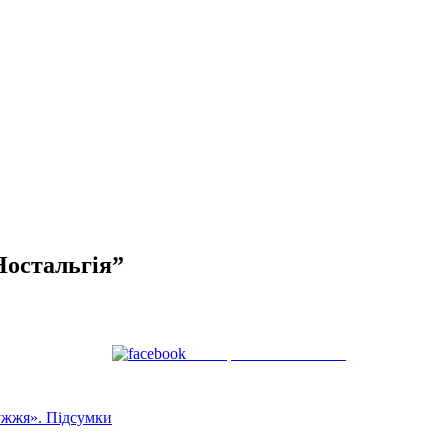
остальгія”
Поширити на Facebook
ужжя». Підсумки