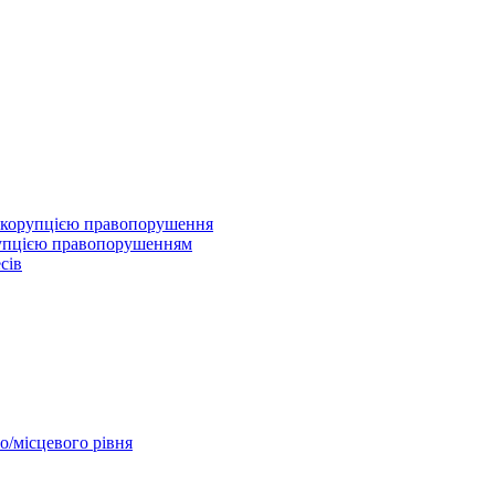
 з корупцією правопорушення
рупцією правопорушенням
сів
о/місцевого рівня