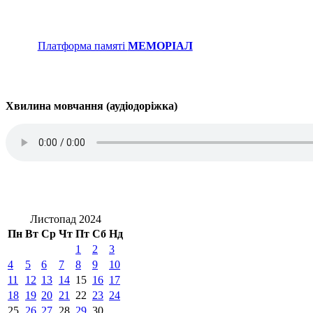
Платформа памяті
МЕМОРІАЛ
Хвилина мовчання (аудіодоріжка)
Листопад 2024
Пн
Вт
Ср
Чт
Пт
Сб
Нд
1
2
3
4
5
6
7
8
9
10
11
12
13
14
15
16
17
18
19
20
21
22
23
24
25
26
27
28
29
30