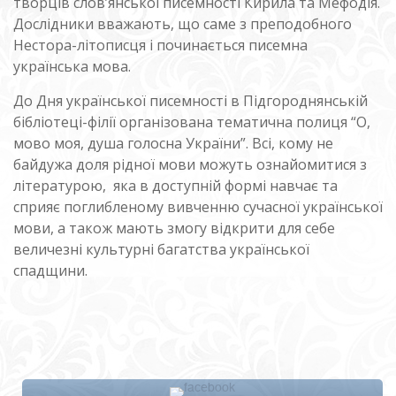
творців слов’янської писемності Кирила та Мефодія.
Дослідники вважають, що саме з преподобного
Нестора-літописця і починається писемна
українська мова.
До Дня української писемності в Підгороднянській
бібліотеці-філії організована тематична полиця “О,
мово моя, душа голосна України”. Всі, кому не
байдужа доля рідної мови можуть ознайомитися з
літературою, яка в доступній формі навчає та
сприяє поглибленому вивченню сучасної української
мови, а також мають змогу відкрити для себе
величезні культурні багатства української
спадщини.