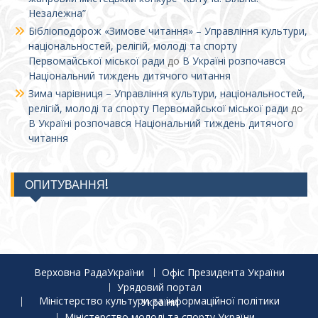
Незалежна”
Бібліоподорож «Зимове читання» – Управління культури,
національностей, релігій, молоді та спорту
Первомайської міської ради
до
В Україні розпочався
Національний тиждень дитячого читання
Зима чарівниця – Управління культури, національностей,
релігій, молоді та спорту Первомайської міської ради
до
В Україні розпочався Національний тиждень дитячого
читання
ОПИТУВАННЯ!
Верховна РадаУкраїни
Офіс Президента України
Урядовий портал
Міністерство культури та інформаційної політики України
Міністерство молоді та спорту України