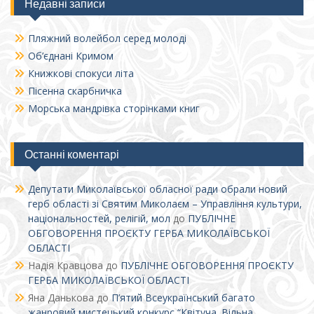
Недавні записи
Пляжний волейбол серед молоді
Об’єднані Кримом
Книжкові спокуси літа
Пісенна скарбничка
Морська мандрівка сторінками книг
Останні коментарі
Депутати Миколаївської обласної ради обрали новий
герб області зі Святим Миколаєм – Управління культури,
національностей, релігій, мол
до
ПУБЛІЧНЕ
ОБГОВОРЕННЯ ПРОЄКТУ ГЕРБА МИКОЛАЇВСЬКОЇ
ОБЛАСТІ
Надія Кравцова
до
ПУБЛІЧНЕ ОБГОВОРЕННЯ ПРОЄКТУ
ГЕРБА МИКОЛАЇВСЬКОЇ ОБЛАСТІ
Яна Данькова
до
П’ятий Всеукраїнський багато
жанровий мистецький конкурс “Квітуча. Вільна.