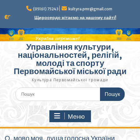
Перейти
до
(05161) 75243
kultyra.pmr@gmail.com
вмісту
Щиросердо вітаємо на нашому сайті!
Управління культури,
національностей, релігій,
молоді та спорту
Первомайської міської ради
Культура Первомайcької громади
Шукати:
Меню
О, мово моя, душа голосна України