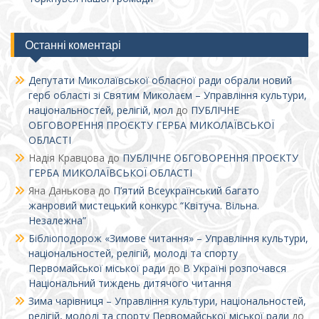
Останні коментарі
Депутати Миколаївської обласної ради обрали новий
герб області зі Святим Миколаєм – Управління культури,
національностей, релігій, мол
до
ПУБЛІЧНЕ
ОБГОВОРЕННЯ ПРОЄКТУ ГЕРБА МИКОЛАЇВСЬКОЇ
ОБЛАСТІ
Надія Кравцова
до
ПУБЛІЧНЕ ОБГОВОРЕННЯ ПРОЄКТУ
ГЕРБА МИКОЛАЇВСЬКОЇ ОБЛАСТІ
Яна Данькова
до
П’ятий Всеукраїнський багато
жанровий мистецький конкурс “Квітуча. Вільна.
Незалежна”
Бібліоподорож «Зимове читання» – Управління культури,
національностей, релігій, молоді та спорту
Первомайської міської ради
до
В Україні розпочався
Національний тиждень дитячого читання
Зима чарівниця – Управління культури, національностей,
релігій, молоді та спорту Первомайської міської ради
до