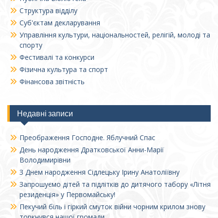
Структура відділу
Суб'єктам декларування
Управління культури, національностей, релігій, молоді та
спорту
Фестивалі та конкурси
Фізична культура та спорт
Фінансова звітність
Недавні записи
Преображення Господне. Яблучний Спас
День народження Дратковської Анни-Марії
Володимирівни
З Днем народження Сідлецьку Ірину Анатоліївну
Запрошуємо дітей та підлітків до дитячого табору «Літня
резиденція» у Первомайську!
Пекучий біль і гіркий смуток війни чорним крилом знову
торкнувся нашої громади