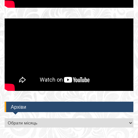
Архіви
Архіви