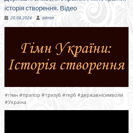
історія створення. Відео
20.08.2024
admin
#гімн #прапор #тризуб #герб #державнісимволи
#Україна