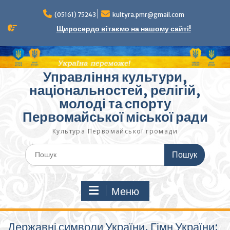
Перейти
до
(05161) 75243
kultyra.pmr@gmail.com
вмісту
Щиросердо вітаємо на нашому сайті!
Управління культури,
національностей, релігій,
молоді та спорту
Первомайської міської ради
Культура Первомайcької громади
Шукати:
Меню
Державні символи України. Гімн України: