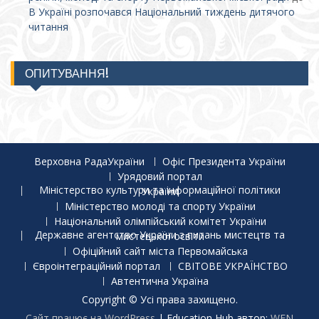
В Україні розпочався Національний тиждень дитячого
читання
ОПИТУВАННЯ!
Верховна РадаУкраїни
Офіс Президента України
Урядовий портал
Міністерство культури та інформаційної політики України
Міністерство молоді та спорту України
Національний олімпійський комітет України
Державне агентство України з питань мистецтв та мистецької освіти
Офіційний сайт міста Первомайська
Євроінтеграційний портал
СВІТОВЕ УКРАЇНСТВО
Автентична Україна
Copyright © Усі права захищено.
Сайт працює на WordPress
|
Education Hub автор:
WEN