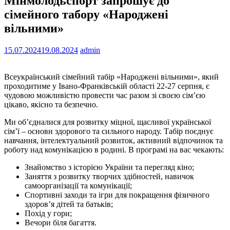
Мінмолодьспорт запрошує до
сімейного табору «Народжені
вільними»
15.07.2024
19.08.2024
admin
Всеукраїнський сімейний табір «Народжені вільними», який
проходитиме у Івано-Франківській області 22-27 серпня, є
чудовою можливістю провести час разом зі своєю сімʼєю
цікаво, якісно та безпечно.
Ми об’єдналися для розвитку міцної, щасливої української
сім’ї – основи здорового та сильного народу. Табір поєднує
навчання, інтелектуальний розвиток, активний відпочинок та
роботу над комунікацією в родині. В програмі на вас чекають:
Знайомство з історією України та перегляд кіно;
Заняття з розвитку творчих здібностей, навичок
самоорганізації та комунікації;
Спортивні заходи та ігри для покращення фізичного
здоров’я дітей та батьків;
Похід у гори;
Вечори біля багаття.