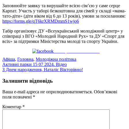
Заповнюйте заявку та вирушайте всією сім’єю у саме серце
Карпат. Участь у таборі безкоштовна для сімей у складі «мама-
тато-діти» (діти віком від 6 до 13 років), умови за посиланням:
https://forms.gle/qT6krXRMDmmS1wjo6
Табір організовує ДУ «Всеукраїнський молодіжний центр» у
співпраці з ВГО «Молодий Народний Рух» та ДУ «Спорт для
всіх» за підтримки Міністерства молоді та спорту України.
Поширити на Facebook
Афіша
,
Головна
,
Молодіжна політика
Навігація
Активні парки 15 07 2024. Відео
З Днем народження, Наталіє Вікторівно!
записів
Залишити відповідь
Ваша e-mail адреса не оприлюднюватиметься.
Обов’язкові
поля позначені
*
Коментар
*