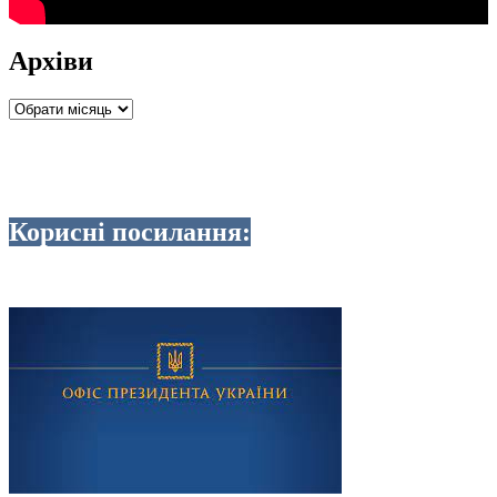
Архіви
Архіви
Корисні посилання: