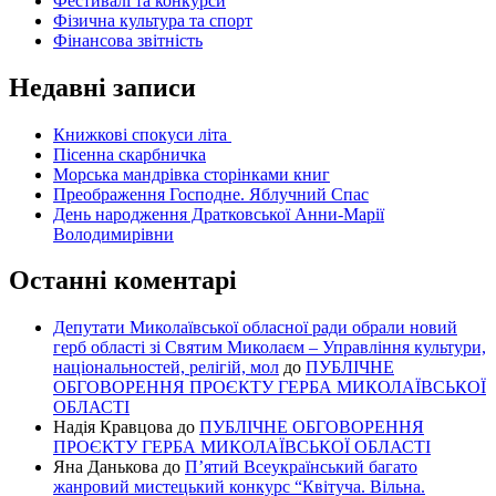
Фестивалі та конкурси
Фізична культура та спорт
Фінансова звітність
Недавні записи
Книжкові спокуси літа
Пісенна скарбничка
Морська мандрівка сторінками книг
Преображення Господне. Яблучний Спас
День народження Дратковської Анни-Марії
Володимирівни
Останні коментарі
Депутати Миколаївської обласної ради обрали новий
герб області зі Святим Миколаєм – Управління культури,
національностей, релігій, мол
до
ПУБЛІЧНЕ
ОБГОВОРЕННЯ ПРОЄКТУ ГЕРБА МИКОЛАЇВСЬКОЇ
ОБЛАСТІ
Надія Кравцова
до
ПУБЛІЧНЕ ОБГОВОРЕННЯ
ПРОЄКТУ ГЕРБА МИКОЛАЇВСЬКОЇ ОБЛАСТІ
Яна Данькова
до
П’ятий Всеукраїнський багато
жанровий мистецький конкурс “Квітуча. Вільна.