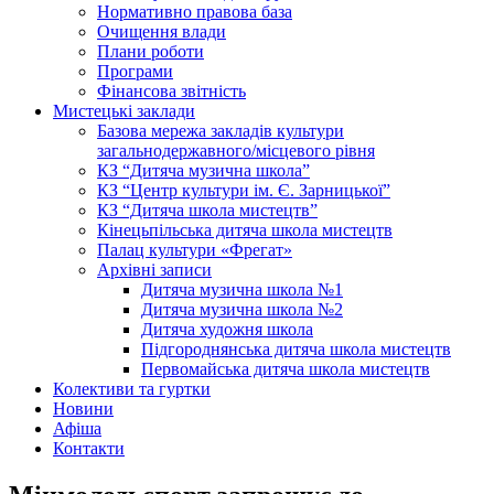
Нормативно правова база
Очищення влади
Плани роботи
Програми
Фінансова звітність
Мистецькі заклади
Базова мережа закладів культури
загальнодержавного/місцевого рівня
КЗ “Дитяча музична школа”
КЗ “Центр культури ім. Є. Зарницької”
КЗ “Дитяча школа мистецтв”
Кінецьпільська дитяча школа мистецтв
Палац культури «Фрегат»
Архівні записи
Дитяча музична школа №1
Дитяча музична школа №2
Дитяча художня школа
Підгороднянська дитяча школа мистецтв
Первомайська дитяча школа мистецтв
Колективи та гуртки
Новини
Афіша
Контакти