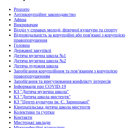
Prozorro
Антикорупційне законодавство
Афіша
Викривачам
Відділ у справах молоді, фізичної культури та спорту
Відповідальність за корупційні або пов'язані з корупцією
правопорушення
Головна
Державні закупівлі
Дитяча музична школа №1
Дитяча музична школа №2
Дитяча художня школа
Запобігання корупційним та пов’язаним з корупцією
правопорушенням
Запобігання та врегулювання конфлікту інтересів
Інформація про COVID-19
КЗ "Дитяча музична школа"
КЗ "Дитяча школа мистецтв"
КЗ "Центр культури ім. Є. Зарницької"
Кінецьпільська дитяча школа мистецтв
Колективи та гуртки
Контакти
Мистецькі заклади
Міжконфесійні відносини