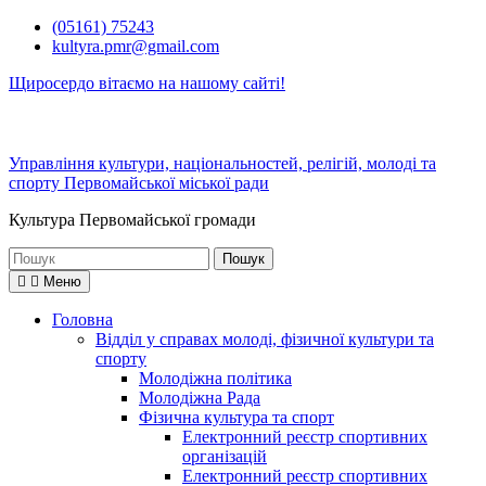
Перейти
(05161) 75243
до
kultyra.pmr@gmail.com
вмісту
Щиросердо вітаємо на нашому сайті!
Управління культури, національностей, релігій, молоді та
спорту Первомайської міської ради
Культура Первомайcької громади
Шукати:
Меню
Головна
Відділ у справах молоді, фізичної культури та
спорту
Молодіжна політика
Молодіжна Рада
Фізична культура та спорт
Електронний реєстр спортивних
організацій
Електронний реєстр спортивних