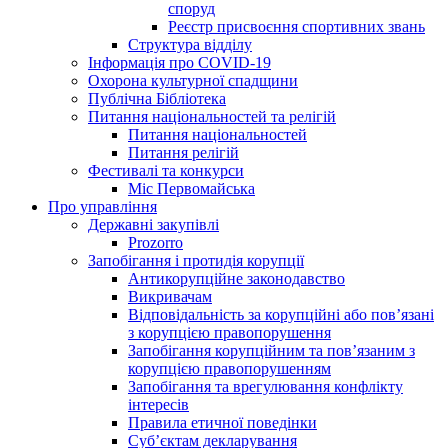
споруд
Реєстр присвоєння спортивних звань
Структура відділу
Інформація про COVID-19
Охорона культурної спадщини
Публічна Бібліотека
Питання національностей та релігій
Питання національностей
Питання релігій
Фестивалі та конкурси
Міс Первомайська
Про управління
Державні закупівлі
Prozorro
Запобігання і протидія корупції
Антикорупційне законодавство
Викривачам
Відповідальність за корупційні або пов’язані
з корупцією правопорушення
Запобігання корупційним та пов’язаним з
корупцією правопорушенням
Запобігання та врегулювання конфлікту
інтересів
Правила етичної поведінки
Суб’єктам декларування