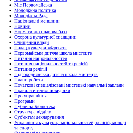
Міс Первомайська
Молодіжна політика
Молодіжна Рада
Національні меншини
Новини
Нормативно правова база
Охорона культурної спадщини
Очищення влади
Палац культури «Фрегат»
Первомайська дитяча школа мистецтв
Питання національностей
Питання національностей та релігій
Питання релігій
Підгороднянська дитяча школа мистецтв
Плани роботи
Початкові спеціалізовані мистецькі навчальні заклади
Правила етичної поведінки
Про управління
Програми
Публічна Бібліотека
Структура відділу
Суб'єктам декларування
Управління культури, національностей, релігій, молоді
та спорту