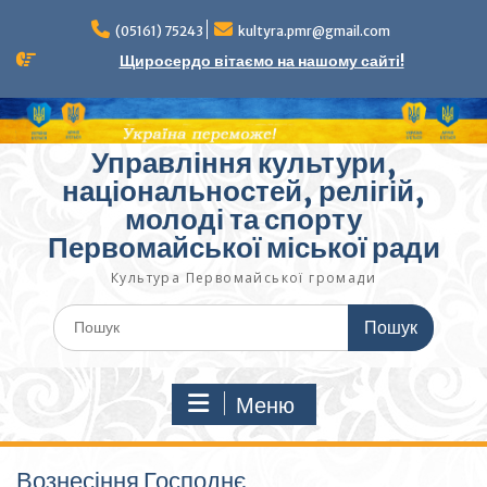
Перейти
до
(05161) 75243
kultyra.pmr@gmail.com
вмісту
Щиросердо вітаємо на нашому сайті!
Управління культури,
національностей, релігій,
молоді та спорту
Первомайської міської ради
Культура Первомайcької громади
Шукати:
Меню
Вознесіння Господнє