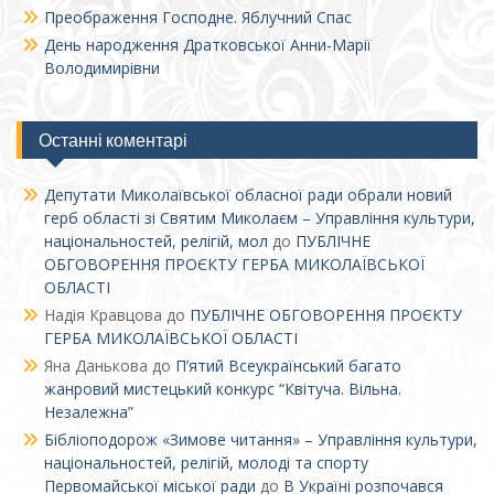
Преображення Господне. Яблучний Спас
День народження Дратковської Анни-Марії
Володимирівни
Останні коментарі
Депутати Миколаївської обласної ради обрали новий
герб області зі Святим Миколаєм – Управління культури,
національностей, релігій, мол
до
ПУБЛІЧНЕ
ОБГОВОРЕННЯ ПРОЄКТУ ГЕРБА МИКОЛАЇВСЬКОЇ
ОБЛАСТІ
Надія Кравцова
до
ПУБЛІЧНЕ ОБГОВОРЕННЯ ПРОЄКТУ
ГЕРБА МИКОЛАЇВСЬКОЇ ОБЛАСТІ
Яна Данькова
до
П’ятий Всеукраїнський багато
жанровий мистецький конкурс “Квітуча. Вільна.
Незалежна”
Бібліоподорож «Зимове читання» – Управління культури,
національностей, релігій, молоді та спорту
Первомайської міської ради
до
В Україні розпочався