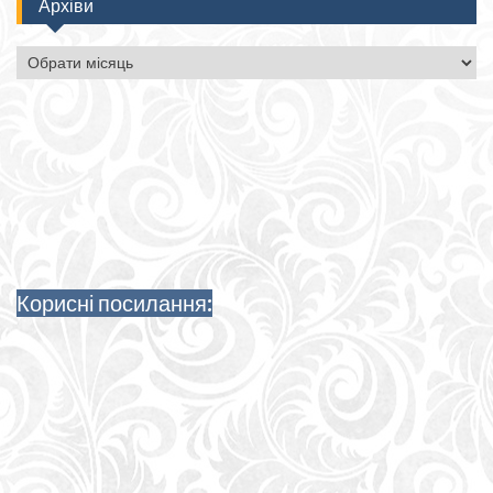
Архіви
Архіви
Корисні посилання: