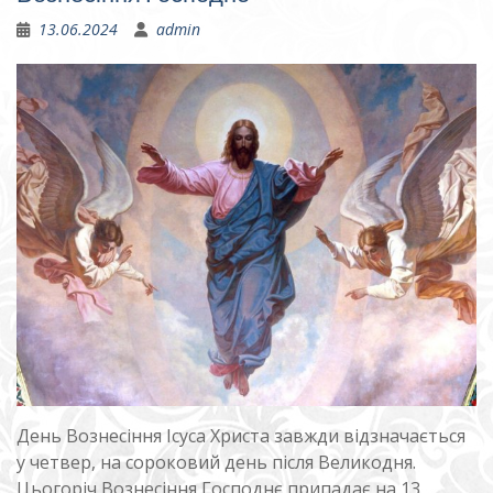
13.06.2024
admin
День Вознесіння Ісуса Христа завжди відзначається
у четвер, на сороковий день після Великодня.
Цьогоріч Вознесіння Господнє припадає на 13