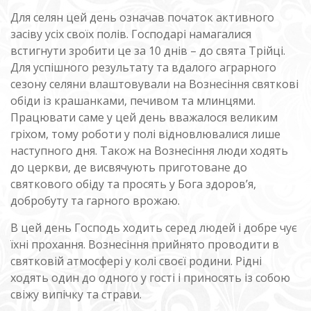
Для селян цей день означав початок активного
засіву усіх своїх полів. Господарі намагалися
встигнути зробити це за 10 днів – до свята Трійці.
Для успішного результату та вдалого аграрного
сезону селяни влаштовували на Вознесіння святкові
обіди із крашанками, печивом та млинцями.
Працювати саме у цей день вважалося великим
гріхом, тому роботи у полі відновлювалися лише
наступного дня. Також на Вознесіння люди ходять
до церкви, де висвячують приготоване до
святкового обіду та просять у Бога здоров’я,
добробуту та гарного врожаю.
В цей день Господь ходить серед людей і добре чує
їхні прохання. Вознесіння прийнято проводити в
святковій атмосфері у колі своєї родини. Рідні
ходять один до одного у гості і приносять із собою
свіжу випічку та страви.