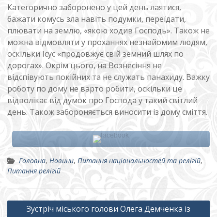
Категорично заборонено у цей день лаятися,
бажати комусь зла навіть подумки, переїдати,
плювати на землю, «якою ходив Господь». Також не
можна відмовляти у проханнях незнайомим людям,
оскільки Ісус «продовжує свій земний шлях по
дорогах». Окрім цього, на Вознесіння не
відспівують покійних та не служать панахиду. Важку
роботу по дому не варто робити, оскільки це
відволікає від думок про Господа у такий світлий
день. Також забороняється виносити із дому сміття.
Головна
,
Новини
,
Питання національностей та релігій
,
Питання релігій
Навігація
Зустріч міського голови Олега Демченка із
записів