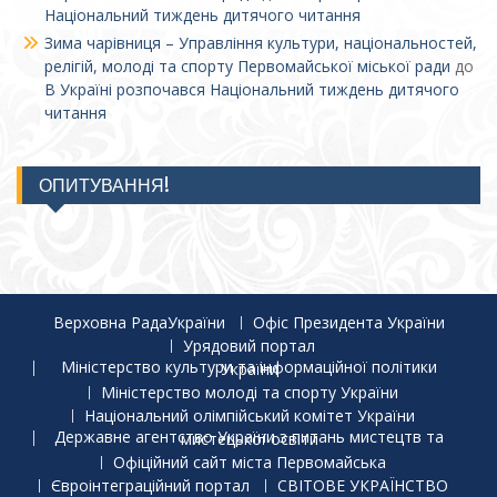
Національний тиждень дитячого читання
Зима чарівниця – Управління культури, національностей,
релігій, молоді та спорту Первомайської міської ради
до
В Україні розпочався Національний тиждень дитячого
читання
ОПИТУВАННЯ!
Верховна РадаУкраїни
Офіс Президента України
Урядовий портал
Міністерство культури та інформаційної політики України
Міністерство молоді та спорту України
Національний олімпійський комітет України
Державне агентство України з питань мистецтв та мистецької освіти
Офіційний сайт міста Первомайська
Євроінтеграційний портал
СВІТОВЕ УКРАЇНСТВО