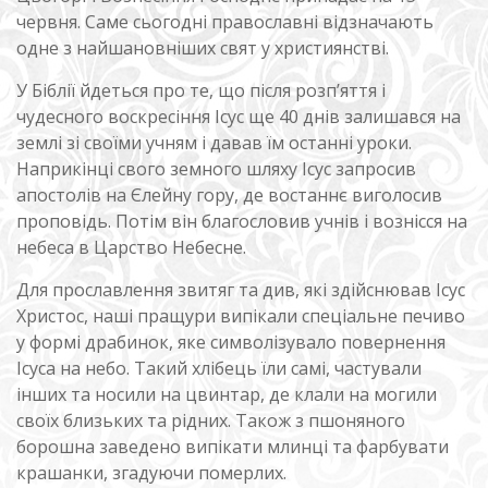
червня. Саме сьогодні православні відзначають
одне з найшановніших свят у християнстві.
У Біблії йдеться про те, що після розп’яття і
чудесного воскресіння Ісус ще 40 днів залишався на
землі зі своїми учням і давав їм останні уроки.
Наприкінці свого земного шляху Ісус запросив
апостолів на Єлейну гору, де востаннє виголосив
проповідь. Потім він благословив учнів і вознісся на
небеса в Царство Небесне.
Для прославлення звитяг та див, які здійснював Ісус
Христос, наші пращури випікали спеціальне печиво
у формі драбинок, яке символізувало повернення
Ісуса на небо. Такий хлібець їли самі, частували
інших та носили на цвинтар, де клали на могили
своїх близьких та рідних. Також з пшоняного
борошна заведено випікати млинці та фарбувати
крашанки, згадуючи померлих.