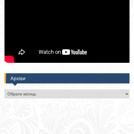
Архіви
Архіви