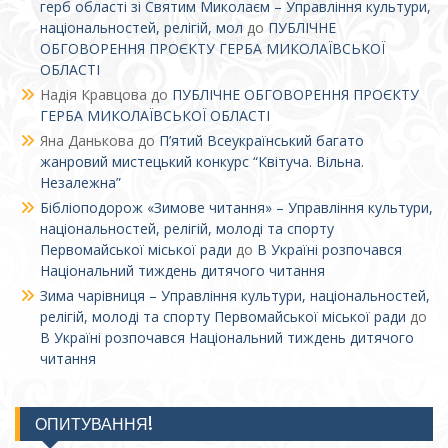
герб області зі Святим Миколаєм – Управління культури,
національностей, релігій, мол
до
ПУБЛІЧНЕ
ОБГОВОРЕННЯ ПРОЄКТУ ГЕРБА МИКОЛАЇВСЬКОЇ
ОБЛАСТІ
Надія Кравцова
до
ПУБЛІЧНЕ ОБГОВОРЕННЯ ПРОЄКТУ
ГЕРБА МИКОЛАЇВСЬКОЇ ОБЛАСТІ
Яна Данькова
до
П’ятий Всеукраїнський багато
жанровий мистецький конкурс “Квітуча. Вільна.
Незалежна”
Бібліоподорож «Зимове читання» – Управління культури,
національностей, релігій, молоді та спорту
Первомайської міської ради
до
В Україні розпочався
Національний тиждень дитячого читання
Зима чарівниця – Управління культури, національностей,
релігій, молоді та спорту Первомайської міської ради
до
В Україні розпочався Національний тиждень дитячого
читання
ОПИТУВАННЯ!