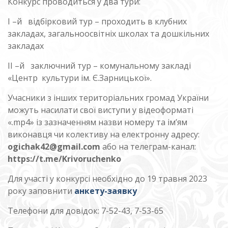
Конкурс проводиться у два тури:
І –й відбірковий тур – проходить в клубних
закладах, загальноосвітніх школах та дошкільних
закладах
ІІ –й заключний тур – комунальному закладі
«Центр культури ім. Є.Зарницької».
Учасники з інших територіальних громад України
можуть насилати свої виступи у відеоформаті
«.mp4» із зазначенням назви номеру та ім’ям
виконавця чи колективу на електронну адресу:
ogichak42@gmail.com
або на телеграм-канал:
https://t.me/Krivoruchenko
Для участі у конкурсі необхідно до 19 травня 2023
року заповнити
анкету-заявку
Телефони для довідок: 7-52-43, 7-53-65