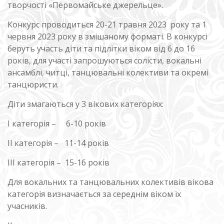
творчості «Первомайське джерельце».
Конкурс проводиться 20-21 травня 2023 року та 1
червня 2023 року в змішаному форматі. В конкурсі
беруть участь діти та підлітки віком від 6 до 16
років, для участі запрошуються солісти, вокальні
ансамблі, читці, танцювальні колективи та окремі
танцюристи.
Діти змагаються у 3 вікових категоріях:
І категорія – 6-10 років
ІІ категорія – 11-14 років
ІІІ категорія – 15-16 років
Для вокальних та танцювальних колективів вікова
категорія визначається за середнім віком їх
учасників.