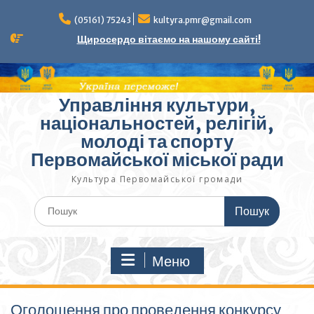
Перейти
до
(05161) 75243
kultyra.pmr@gmail.com
вмісту
Щиросердо вітаємо на нашому сайті!
Управління культури,
національностей, релігій,
молоді та спорту
Первомайської міської ради
Культура Первомайcької громади
Шукати:
Меню
Оголошення про проведення конкурсу