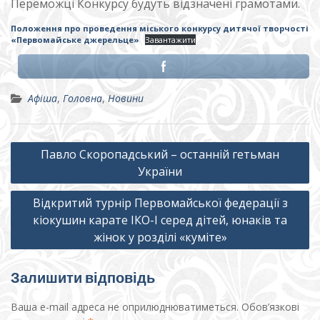
Переможці Конкурсу будуть відзначені грамотами.
Положення про проведення міського конкурсу дитячої творчості
«Первомайське джерельце»
Завантажити
Афіша
,
Головна
,
Новини
Навігація
Павло Скоропадський – останній гетьман
записів
України
Відкритий турнір Первомайської федерації з
кіокушин карате ІКО-І серед дітей, юнаків та
жінок у розділі «куміте»
Залишити відповідь
Ваша e-mail адреса не оприлюднюватиметься.
Обов’язкові