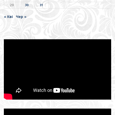
29
30
31
« Кві
Чер »