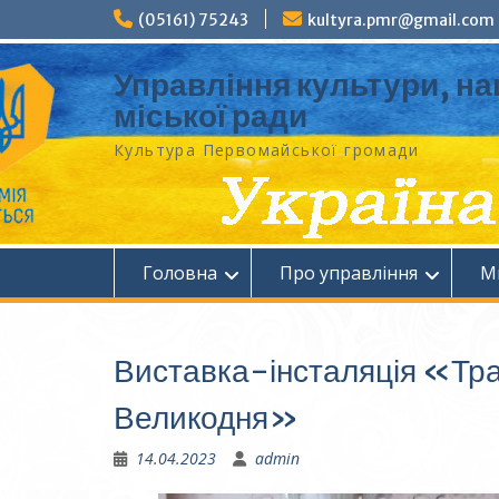
Перейти
(05161) 75243
kultyra.pmr@gmail.com
до
вмісту
Управління культури, на
міської ради
Культура Первомайcької громади
Головна
Про управління
М
Виставка-інсталяція «Трад
Великодня»
14.04.2023
admin