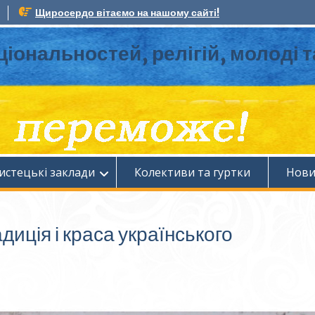
Щиросердо вітаємо на нашому сайті!
ціональностей, релігій, молоді 
истецькі заклади
Колективи та гуртки
Нов
иція і краса українського