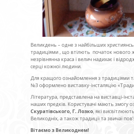
Великдень – одне з найбільших християнсь
традиціями , що втілють початок нового жит
незрівнянна краса і велич надихає і відрод
серці кожної людини.
Для кращого ознайомлення з традиціями та 
№3 оформлено виставку-інсталяцію «Традиці
Література, представлена на виставці-інс
наших предків. Користувачі мають змогу о
Скуратівського, Г. Лозко
, які висвітлюют
Великодніх, а також традиції та звичаї пов’
Вітаємо з Великоднем!