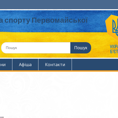
та спорту Первомайської
Шукати:
ини
Афіша
Контакти