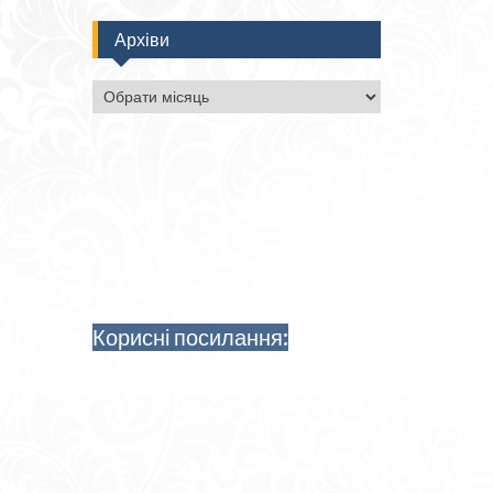
Архіви
Архіви
Корисні посилання: