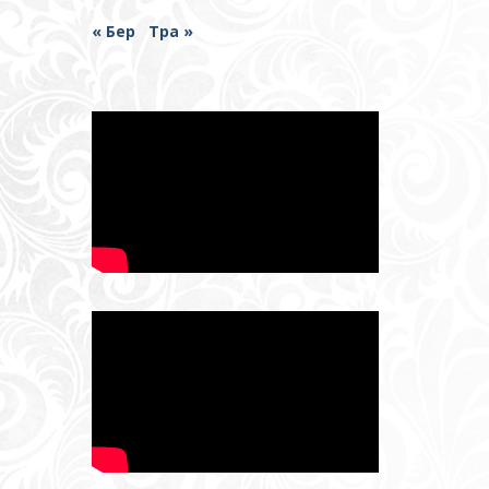
« Бер
Тра »