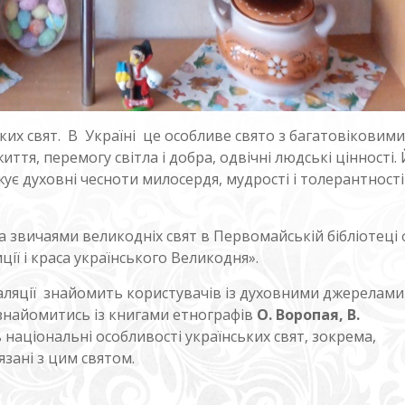
ких свят. В Україні це особливе свято з багатовіковими
тя, перемогу світла і добра, одвічні людські цінності.
жує духовні чесноти милосердя, мудрості і толерантності
звичаями великодніх свят в Первомайській бібліотеці ф
ї і краса українського Великодня».
таляції знайомить користувачів із духовними джерелами
знайомитись із книгами етнографів
О. Воропая, В.
ь національні особливості українських свят, зокрема,
язані з цим святом.