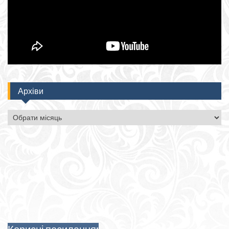
Архіви
Архіви