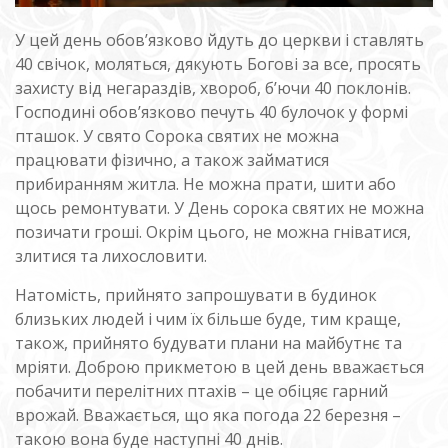
У цей день обов’язково йдуть до церкви і ставлять
40 свічок, моляться, дякують Богові за все, просять
захисту від негараздів, хвороб, б’ючи 40 поклонів.
Господині обов’язково печуть 40 булочок у формі
пташок. У свято Сорока святих не можна
працювати фізично, а також займатися
прибиранням житла. Не можна прати, шити або
щось ремонтувати. У День сорока святих не можна
позичати гроші. Окрім цього, не можна гніватися,
злитися та лихословити.
Натомість, прийнято запрошувати в будинок
близьких людей і чим їх більше буде, тим краще,
також, прийнято будувати плани на майбутнє та
мріяти. Доброю прикметою в цей день вважається
побачити перелітних птахів – це обіцяє гарний
врожай. Вважається, що яка погода 22 березня –
такою вона буде наступні 40 днів.