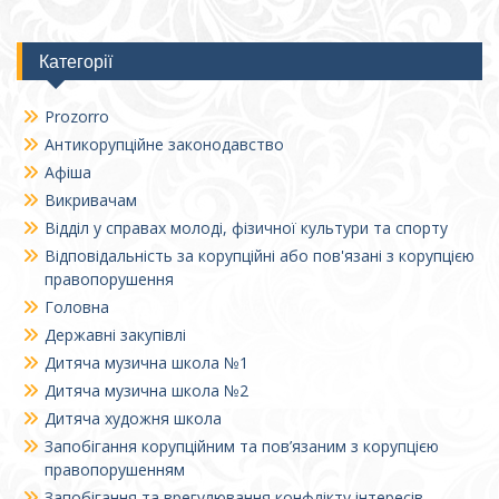
Категорії
Prozorro
Антикорупційне законодавство
Афіша
Викривачам
Відділ у справах молоді, фізичної культури та спорту
Відповідальність за корупційні або пов'язані з корупцією
правопорушення
Головна
Державні закупівлі
Дитяча музична школа №1
Дитяча музична школа №2
Дитяча художня школа
Запобігання корупційним та пов’язаним з корупцією
правопорушенням
Запобігання та врегулювання конфлікту інтересів