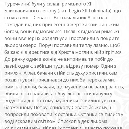
Туреччини) були у складі римського XII
Блискавичного легіону (лат. Legio XII Fulminata), що
стояв в місті Севастії. Воєначальник Агрікола
зажадав від них принесення жертви язичницьким
богам, вони відмовилися. Після їх відмови римські
воїни ввечері їх роздягнули і поставили в покрите
льодом озеро. Поруч поставили теплу лазню, щоб
бажаючі відректися від Христа могли в ній зігрітися.
До ранку один з воїнів не витримав та побіг до
лазні, однак, забігши туди, відразу помер. Один з
римлян, Аглаї, бачачи стійкість духу християн, сам
роздягнувся і приєднався до них. За переказами,
римські воїни, бачачи, що мученики не замерзають,
вбили їх та спалили, а обвуглені кістки кинули у
воду. Три дні по тому, мученики з’явилися уві сні
блаженному Петру, єпископу Севастійському, і
попросили поховати їх останки. Останки світилися у
воді яскравим світлом. Єпископ з декількома
кліриками вночі зібрав їх останки і з честю поховав.