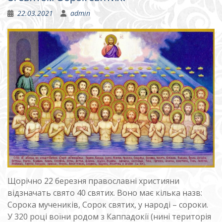
22.03.2021
admin
Щорічно 22 березня православні християни
відзначать свято 40 святих. Воно має кілька назв:
Сорока мучеників, Сорок святих, у народі – сороки.
У 320 році воїни родом з Каппадокії (нині територія