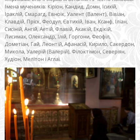
Імена мучеників: Кіріон, Кандид, Домн, Ісихій,
Іраклій, Смарагд, Евноік, Уалент (Валент), Вівіан,
Клавдій, Пріск, Феодул, Євтихій, Іван, Ксанф, Іліан,
Сисіній, Ангій, Аетій, Флавій, Акакій, Екдікій,
Лисимах, Олександр, Ілій, Горгони, Феофіл,
Дометіан, Гай, Леонтій, Афанасій, Кирило, Сакердон,
Микола, Уалерій (Валерій), Філоктімон, Северіян,
Худіон, Мелітон і Аглаї.