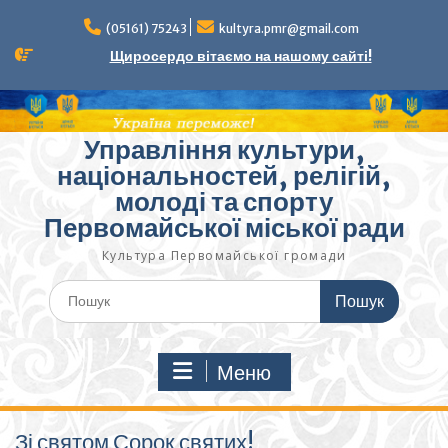
Перейти
до
(05161) 75243
kultyra.pmr@gmail.com
вмісту
Щиросердо вітаємо на нашому сайті!
Управління культури,
національностей, релігій,
молоді та спорту
Первомайської міської ради
Культура Первомайcької громади
Шукати:
Меню
Зі святом Сорок святих!