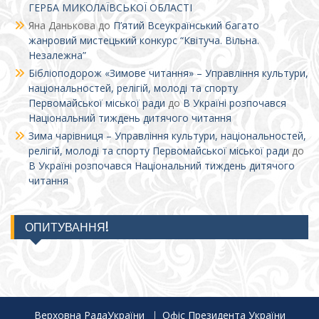
ГЕРБА МИКОЛАЇВСЬКОЇ ОБЛАСТІ
Яна Данькова
до
П’ятий Всеукраїнський багато
жанровий мистецький конкурс “Квітуча. Вільна.
Незалежна”
Бібліоподорож «Зимове читання» – Управління культури,
національностей, релігій, молоді та спорту
Первомайської міської ради
до
В Україні розпочався
Національний тиждень дитячого читання
Зима чарівниця – Управління культури, національностей,
релігій, молоді та спорту Первомайської міської ради
до
В Україні розпочався Національний тиждень дитячого
читання
ОПИТУВАННЯ!
Верховна РадаУкраїни
Офіс Президента України