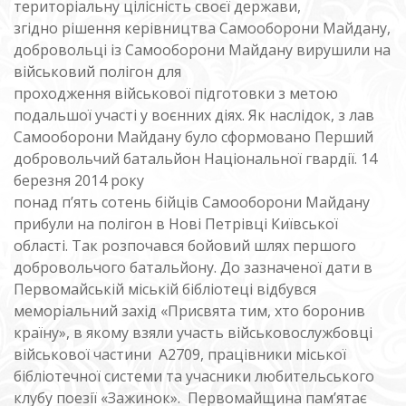
територіальну цілісність своєї держави,
згідно рішення керівництва Самооборони Майдану,
добровольці із Самооборони Майдану вирушили на
військовий полігон для
проходження військової підготовки з метою
подальшої участі у воєнних діях. Як наслідок, з лав
Самооборони Майдану було сформовано Перший
добровольчий батальйон Національної гвардії. 14
березня 2014 року
понад п’ять сотень бійців Самооборони Майдану
прибули на полігон в Нові Петрівці Київської
області. Так розпочався бойовий шлях першого
добровольчого батальйону. До зазначеної дати в
Первомайській міській бібліотеці відбувся
меморіальний захід «Присвята тим, хто боронив
країну», в якому взяли участь військовослужбовці
військової частини А2709, працівники міської
бібліотечної системи та учасники любительського
клубу поезії «Зажинок». Первомайщина пам’ятає