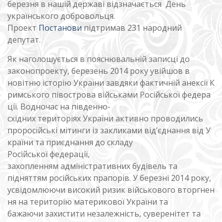
березня в нашій державі відзначається День
українського добровольця.
Проект
Постанови
підтримав 231 народний
депутат.
Як наголошується в пояснювальній записці до
законопроекту, березень 2014 року увійшов в
новітню історію України завдяки фактичній анексії К
римського півострова військами Російської федера
ції. Водночас на південно-
східних територіях України активно проводились
проросійські мітинги із закликами від’єднання від У
країни та приєднання до складу
Російської федерації,
захопленням адміністративних будівель та
підняттям російських прапорів. У березні 2014 року,
усвідомлюючи високий ризик військового вторгнен
ня на територію материкової України та
бажаючи захистити незалежність, суверенітет та