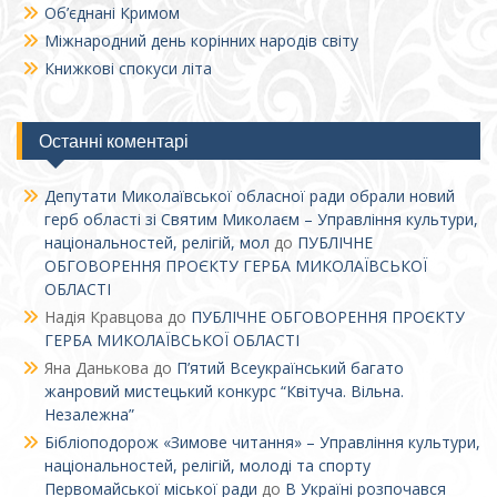
Об’єднані Кримом
Міжнародний день корінних народів світу
Книжкові спокуси літа
Останні коментарі
Депутати Миколаївської обласної ради обрали новий
герб області зі Святим Миколаєм – Управління культури,
національностей, релігій, мол
до
ПУБЛІЧНЕ
ОБГОВОРЕННЯ ПРОЄКТУ ГЕРБА МИКОЛАЇВСЬКОЇ
ОБЛАСТІ
Надія Кравцова
до
ПУБЛІЧНЕ ОБГОВОРЕННЯ ПРОЄКТУ
ГЕРБА МИКОЛАЇВСЬКОЇ ОБЛАСТІ
Яна Данькова
до
П’ятий Всеукраїнський багато
жанровий мистецький конкурс “Квітуча. Вільна.
Незалежна”
Бібліоподорож «Зимове читання» – Управління культури,
національностей, релігій, молоді та спорту
Первомайської міської ради
до
В Україні розпочався