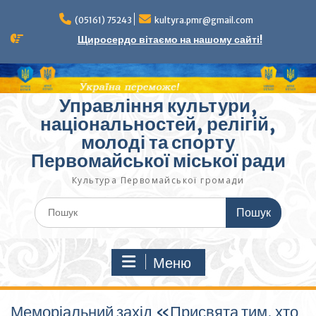
Перейти
до
(05161) 75243
kultyra.pmr@gmail.com
вмісту
Щиросердо вітаємо на нашому сайті!
Управління культури,
національностей, релігій,
молоді та спорту
Первомайської міської ради
Культура Первомайcької громади
Шукати:
Меню
Меморіальний захід «Присвята тим, хто