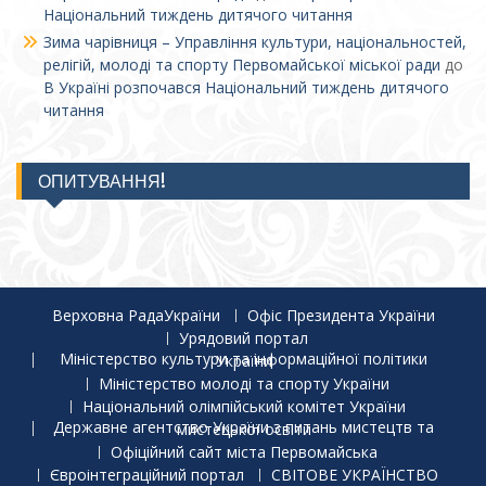
Національний тиждень дитячого читання
Зима чарівниця – Управління культури, національностей,
релігій, молоді та спорту Первомайської міської ради
до
В Україні розпочався Національний тиждень дитячого
читання
ОПИТУВАННЯ!
Верховна РадаУкраїни
Офіс Президента України
Урядовий портал
Міністерство культури та інформаційної політики України
Міністерство молоді та спорту України
Національний олімпійський комітет України
Державне агентство України з питань мистецтв та мистецької освіти
Офіційний сайт міста Первомайська
Євроінтеграційний портал
СВІТОВЕ УКРАЇНСТВО