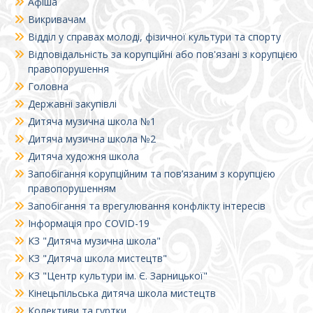
Афіша
Викривачам
Відділ у справах молоді, фізичної культури та спорту
Відповідальність за корупційні або пов'язані з корупцією
правопорушення
Головна
Державні закупівлі
Дитяча музична школа №1
Дитяча музична школа №2
Дитяча художня школа
Запобігання корупційним та пов’язаним з корупцією
правопорушенням
Запобігання та врегулювання конфлікту інтересів
Інформація про COVID-19
КЗ "Дитяча музична школа"
КЗ "Дитяча школа мистецтв"
КЗ "Центр культури ім. Є. Зарницької"
Кінецьпільська дитяча школа мистецтв
Колективи та гуртки