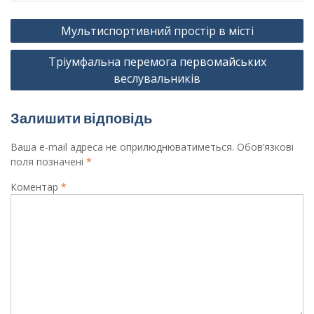
Навігація
Мультиспортивний простір в місті
записів
Тріумфальна перемога первомайських
веслувальників
Залишити відповідь
Ваша e-mail адреса не оприлюднюватиметься.
Обов’язкові
поля позначені
*
Коментар
*