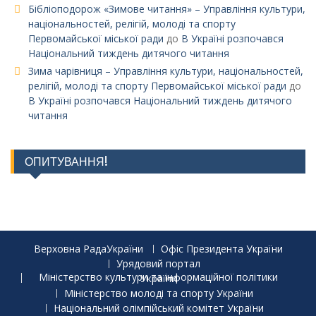
Бібліоподорож «Зимове читання» – Управління культури,
національностей, релігій, молоді та спорту
Первомайської міської ради
до
В Україні розпочався
Національний тиждень дитячого читання
Зима чарівниця – Управління культури, національностей,
релігій, молоді та спорту Первомайської міської ради
до
В Україні розпочався Національний тиждень дитячого
читання
ОПИТУВАННЯ!
Верховна РадаУкраїни
Офіс Президента України
Урядовий портал
Міністерство культури та інформаційної політики України
Міністерство молоді та спорту України
Національний олімпійський комітет України