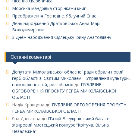
Пісенна скарбничка
Морська мандрівка сторінками книг
Преображення Господне. Яблучний Спас
День народження Дратковської Анни-Марії
Володимирівни
З Днем народження Сідлецьку Ірину Анатоліївну
Останні коментарі
Депутати Миколаївської обласної ради обрали новий
герб області зі Святим Миколаєм – Управління культури,
національностей, релігій, мол
до
ПУБЛІЧНЕ
ОБГОВОРЕННЯ ПРОЄКТУ ГЕРБА МИКОЛАЇВСЬКОЇ
ОБЛАСТІ
Надія Кравцова
до
ПУБЛІЧНЕ ОБГОВОРЕННЯ ПРОЄКТУ
ГЕРБА МИКОЛАЇВСЬКОЇ ОБЛАСТІ
Яна Данькова
до
П’ятий Всеукраїнський багато
жанровий мистецький конкурс “Квітуча. Вільна.
Незалежна”