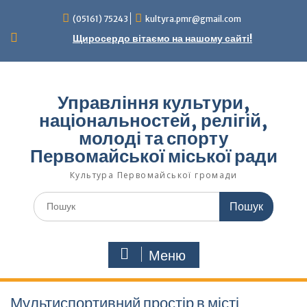
Перейти
(05161) 75243
kultyra.pmr@gmail.com
до
вмісту
Щиросердо вітаємо на нашому сайті!
Управління культури,
національностей, релігій,
молоді та спорту
Первомайської міської ради
Культура Первомайcької громади
Шукати:
Меню
Мультиспортивний простір в місті