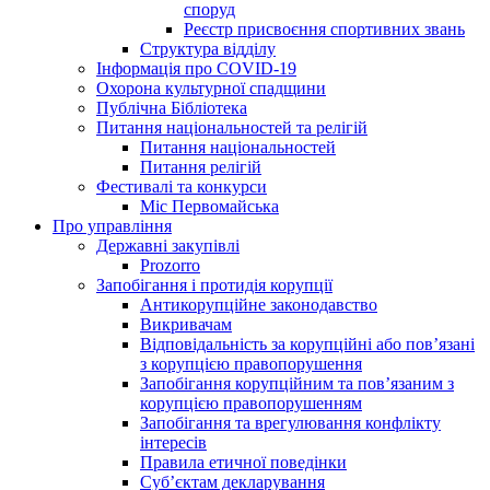
споруд
Реєстр присвоєння спортивних звань
Структура відділу
Інформація про COVID-19
Охорона культурної спадщини
Публічна Бібліотека
Питання національностей та релігій
Питання національностей
Питання релігій
Фестивалі та конкурси
Міс Первомайська
Про управління
Державні закупівлі
Prozorro
Запобігання і протидія корупції
Антикорупційне законодавство
Викривачам
Відповідальність за корупційні або пов’язані
з корупцією правопорушення
Запобігання корупційним та пов’язаним з
корупцією правопорушенням
Запобігання та врегулювання конфлікту
інтересів
Правила етичної поведінки
Суб’єктам декларування