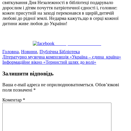
святкування Дня Незалежності в бібліотеці подарувало
дорослим і дітям почуття патріотичної єдності і, головне:
кожен присутній на заході переконався в щирій,дитячій
любові до рідної землі. Недарма кажуть,що в серці кожної
дитини живе любов до України!
Поширити на Facebook
Головна
,
Новини
,
Публічна Бібліотека
Навігація
Літературно музична композиція «Україна – єдина країна»
Інформаційне вікно «Тернистий шлях до волі»
записів
Залишити відповідь
Ваша e-mail адреса не оприлюднюватиметься.
Обов’язкові
поля позначені
*
Коментар
*