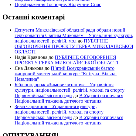
Преображення Господне. Яблучний Спас
Останні коментарі
Депутати Миколаївської обласної ради обрали новий
герб області зі Святим Миколаєм – Управління культури,
національностей, релігій, мол
до
ПУБЛІЧНЕ
ОБГОВОРЕННЯ ПРОЄКТУ ГЕРБА МИКОЛАЇВСЬКОЇ
ОБЛАСТІ
Надія Кравцова
до
ПУБЛІЧНЕ ОБГОВОРЕННЯ
ПРОЄКТУ ГЕРБА МИКОЛАЇВСЬКОЇ ОБЛАСТІ
Яна Данькова
до
П’ятий Всеукраїнський багато
жанровий мистецький конкурс “Квітуча. Вільна.
Незалежна”
Бібліоподорож «Зимове читання» – Управління
культури, національностей, релігій, молоді та спорту
Первомайської міської ради
до
В Україні розпочався
Національний тиждень дитячого читання
Зима чарівниця – Управління культури,
національностей, релігій, молоді та спорту
Первомайської міської ради
до
В Україні розпочався
Національний тиждень дитячого читання
ОПИТУВАННЯ!