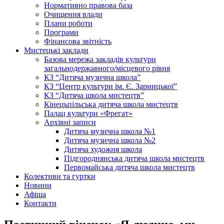
Нормативно правова база
Очищення влади
Плани роботи
Програми
Фінансова звітність
Мистецькі заклади
Базова мережа закладів культури
загальнодержавного/місцевого рівня
КЗ “Дитяча музична школа”
КЗ “Центр культури ім. Є. Зарницької”
КЗ “Дитяча школа мистецтв”
Кінецьпільська дитяча школа мистецтв
Палац культури «Фрегат»
Архівні записи
Дитяча музична школа №1
Дитяча музична школа №2
Дитяча художня школа
Підгороднянська дитяча школа мистецтв
Первомайська дитяча школа мистецтв
Колективи та гуртки
Новини
Афіша
Контакти