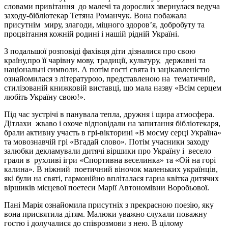
словами привітання до малечі та дорослих звернулася ведуча
заходу-бібліотекар Тетяна Романчук. Вона побажала
присутнім миру, злагоди, міцного здоров’я, добробуту та
процвітання кожній родині і нашій рідній Україні.
З подальшої розповіді фахівця діти дізналися про свою
країну,про її чарівну мову, традиції, культуру, державні та
національні символи. А потім гості свята із зацікавленістю
ознайомилася з літературою, представленою на тематичній,
стилізованій книжковій виставці, що мала назву «Всім серцем
любіть Україну свою!».
Під час зустрічі в панувала тепла, дружня і щира атмосфера.
Дітлахи жваво і охоче відповідали на запитання бібліотекаря,
брали активну участь в грі-вікторині «В моєму серці Україна»
та мовознавчій грі «Вгадай слово». Потім учасники заходу
залюбки декламували дитячі віршики про Україну і весело
грали в рухливі ігри «Спортивна веселинка» та «Ой на горі
калина». В ніжний поетичний віночок маленьких українців,
які були на святі, гармонійно впліталася гарна квітка дитячих
віршиків місцевої поетеси Марії Автономівни Воробьової.
Пані Марія ознайомила присутніх з прекрасною поезію, яку
вона присвятила дітям. Малюки уважно слухали поважну
гостю і долучалися до співрозмови з нею. В цілому