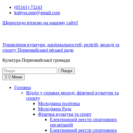
Перейти
(05161) 75243
до
kultyra.pmr@gmail.com
вмісту
Щиросердо вітаємо на нашому сайті!
Управління культури, національностей, релігій, молоді та
спорту Первомайської міської ради
Культура Первомайcької громади
Шукати:
Меню
Головна
Відділ у справах молоді, фізичної культури та
спорту
Молодіжна політика
Молодіжна Рада
Фізична культура та спорт
Електронний реєстр спортивних
організацій
Електронний реєстр спортивних