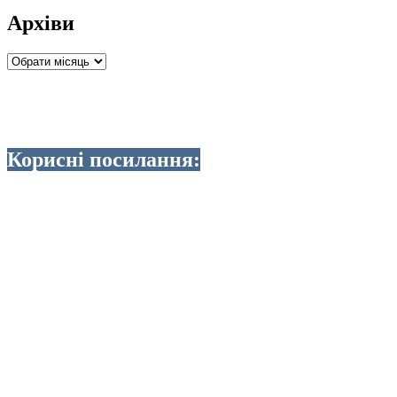
Архіви
Архіви
Корисні посилання: