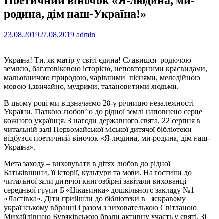
Поетичний віночок «Я-людина, ми-
родина, дім наш-Україна!»
23.08.2019
27.08.2019
admin
Україна! Ти, як матір у світі єдина! Славишся родючою
землею, багатовіковою історією, неповторними краєвидами,
мальовничою природою, чарівними піснями, мелодійною
мовою і,звичайно, мудрими, талановитими людьми.
В цьому році ми відзначаємо 28-у річницю незалежності
України. Палкою любов’ю до рідної землі наповнено серце
кожного українця. З нагоди державного свята, 22 серпня в
читальній залі Первомайської міської дитячої бібліотеки
відбувся поетичний віночок «Я-людина, ми-родина, дім наш-
Україна».
Мета заходу – виховувати в дітях любов до рідної
Батьківщини, її історії, культури та мови. На гостини до
читальної зали дитячої книгозбірні завітали вихованці
середньої групи Б «Цікавинка» дошкільного закладу №1
«Ластівка». Діти прийшли до бібліотеки в яскравому
українському вбранні і разом з вихователькою Світланою
Михайлівною Буряківською брали активну участь у святі. Зі