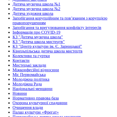
Дитяча музична школа №1
Дитяча музична школа №2
Дитяча художня школа
Запобігання корупційним та пов’язаним з корупцією
правопорушенням
Запобігання та врегулювання конфлікту інтересів
Інформація про COVID-19
КЗ "Дитяча музична школа"
КЗ "Дитяча школа мистецтв"
КЗ "Центр культури ім. Є. Зарницької"
Кінецьпільська дитяча школа мистецтв
Колективи та гуртки
Контакти
Мистецькі заклади
Міжконфесійні відносини
Міс Первомайська
Молодіжна політика
Молодіжна Рада
Національні меншини
Новини
Нормативно правова база
Охорона культурної спадщини
Очищення влади
Палац культури «Фрегат»
Первомайська дитяча школа мистецтв