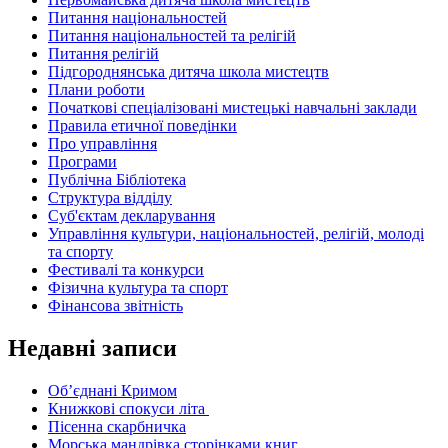
Питання національностей
Питання національностей та релігій
Питання релігій
Підгороднянська дитяча школа мистецтв
Плани роботи
Початкові спеціалізовані мистецькі навчальні заклади
Правила етичної поведінки
Про управління
Програми
Публічна Бібліотека
Структура відділу
Суб'єктам декларування
Управління культури, національностей, релігій, молоді
та спорту
Фестивалі та конкурси
Фізична культура та спорт
Фінансова звітність
Недавні записи
Об’єднані Кримом
Книжкові спокуси літа
Пісенна скарбничка
Морська мандрівка сторінками книг