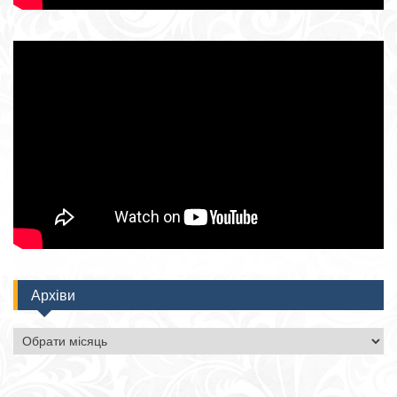
Архіви
Архіви