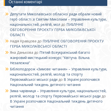
Останні коментарі
Депутати Миколаївської обласної ради обрали новий
герб області зі Святим Миколаєм – Управління культури,
національностей, релігій, мол
до
ПУБЛІЧНЕ
ОБГОВОРЕННЯ ПРОЄКТУ ГЕРБА МИКОЛАЇВСЬКОЇ
ОБЛАСТІ
Надія Кравцова
до
ПУБЛІЧНЕ ОБГОВОРЕННЯ ПРОЄКТУ
ГЕРБА МИКОЛАЇВСЬКОЇ ОБЛАСТІ
Яна Данькова
до
П’ятий Всеукраїнський багато
жанровий мистецький конкурс “Квітуча. Вільна.
Незалежна”
Бібліоподорож «Зимове читання» – Управління культури,
національностей, релігій, молоді та спорту
Первомайської міської ради
до
В Україні розпочався
Національний тиждень дитячого читання
Зима чарівниця – Управління культури, національностей,
релігій, молоді та спорту Первомайської міської ради
до
В Україні розпочався Національний тиждень дитячого
читання