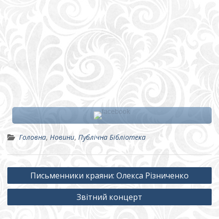
Головна
,
Новини
,
Публічна Бібліотека
Навігація
Письменники краяни: Олекса Різниченко
записів
Звітний концерт