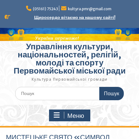
Перейти
до
(05161) 75243
kultyra.pmr@gmail.com
вмісту
Щиросердо вітаємо на нашому сайті!
Управління культури,
національностей, релігій,
молоді та спорту
Первомайської міської ради
Культура Первомайcької громади
Шукати:
Меню
МИСТЕЦЬКЕ СВЯТО «СИМВОЛ