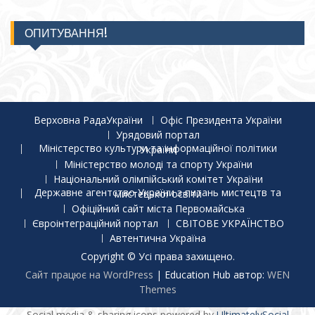
ОПИТУВАННЯ!
Верховна РадаУкраїни
Офіс Президента України
Урядовий портал
Міністерство культури та інформаційної політики України
Міністерство молоді та спорту України
Національний олімпійський комітет України
Державне агентство України з питань мистецтв та мистецької освіти
Офіційний сайт міста Первомайська
Євроінтеграційний портал
СВІТОВЕ УКРАЇНСТВО
Автентична Україна
Copyright © Усі права захищено.
Сайт працює на WordPress
|
Education Hub автор:
WEN
Themes
Social media & sharing icons powered by
UltimatelySocial