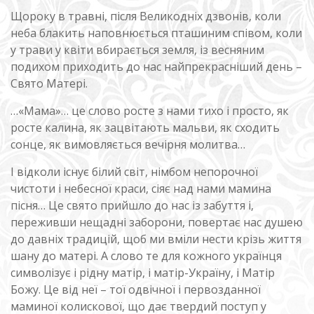
Щороку в травні, після Великодніх дзвонів, коли
неба блакить наповнюється пташиним співом, коли
у трави у квіти вбирається земля, із весняним
подихом приходить до нас найпрекрасніший день –
Свято Матері.
…«Мама»… це слово росте з нами тихо і просто, як
росте калина, як зацвітають мальви, як сходить
сонце, як вимовляється вечірня молитва…
І відколи існує білий світ, німбом непорочної
чистоти і небесної краси, сіяє над нами мамина
пісня… Це свято прийшло до нас із забуття і,
переживши нещадні заборони, повертає нас душею
до давніх традицій, щоб ми вміли нести крізь життя
шану до матері. А слово те для кожного українця
символізує і рідну матір, і матір-Україну, і Матір
Божу. Це від неї – тої одвічної і первозданної
маминої колискової, що дає твердий поступ у