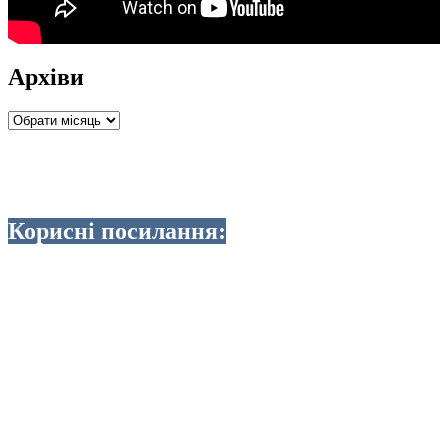
Архіви
Архіви
Корисні посилання: