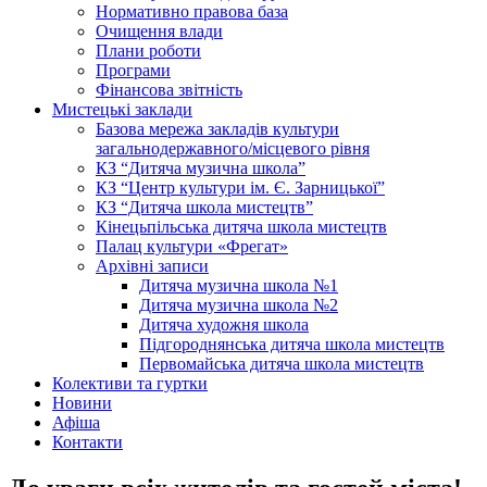
Нормативно правова база
Очищення влади
Плани роботи
Програми
Фінансова звітність
Мистецькі заклади
Базова мережа закладів культури
загальнодержавного/місцевого рівня
КЗ “Дитяча музична школа”
КЗ “Центр культури ім. Є. Зарницької”
КЗ “Дитяча школа мистецтв”
Кінецьпільська дитяча школа мистецтв
Палац культури «Фрегат»
Архівні записи
Дитяча музична школа №1
Дитяча музична школа №2
Дитяча художня школа
Підгороднянська дитяча школа мистецтв
Первомайська дитяча школа мистецтв
Колективи та гуртки
Новини
Афіша
Контакти