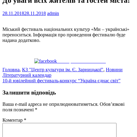
До уваги всіх жителів та гостей міста!
28.11.2018
28.11.2018
admin
Міський фестиваль національних культур «Ми – українські»
переноситься. Інформація про проведення фестивалю буде
надана додатково.
Поширити на Facebook
Головна
,
КЗ "Центр культури ім. Є. Зарницької"
,
Новини
Навігація
Літературний календар
10-й ювілейний фестиваль-конкурс “Україна єднає світ”
записів
Залишити відповідь
Ваша e-mail адреса не оприлюднюватиметься.
Обов’язкові
поля позначені
*
Коментар
*