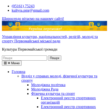
Перейти
(05161) 75243
до
kultyra.pmr@gmail.com
вмісту
Щиросердо вітаємо на нашому сайті!
Управління культури, національностей, релігій, молоді та
спорту Первомайської міської ради
Культура Первомайcької громади
Шукати:
Меню
Головна
Відділ у справах молоді, фізичної культури та
спорту
Молодіжна політика
Молодіжна Рада
Фізична культура та спорт
Електронний реєстр спортивних
організацій
Електронний реєстр спортивних