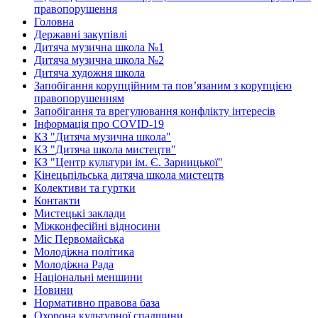
правопорушення
Головна
Державні закупівлі
Дитяча музична школа №1
Дитяча музична школа №2
Дитяча художня школа
Запобігання корупційним та пов’язаним з корупцією
правопорушенням
Запобігання та врегулювання конфлікту інтересів
Інформація про COVID-19
КЗ "Дитяча музична школа"
КЗ "Дитяча школа мистецтв"
КЗ "Центр культури ім. Є. Зарницької"
Кінецьпільська дитяча школа мистецтв
Колективи та гуртки
Контакти
Мистецькі заклади
Міжконфесійні відносини
Міс Первомайська
Молодіжна політика
Молодіжна Рада
Національні меншини
Новини
Нормативно правова база
Охорона культурної спадщини