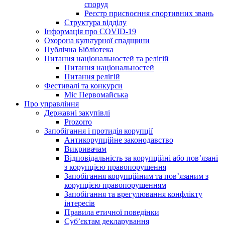
споруд
Реєстр присвоєння спортивних звань
Структура відділу
Інформація про COVID-19
Охорона культурної спадщини
Публічна Бібліотека
Питання національностей та релігій
Питання національностей
Питання релігій
Фестивалі та конкурси
Міс Первомайська
Про управління
Державні закупівлі
Prozorro
Запобігання і протидія корупції
Антикорупційне законодавство
Викривачам
Відповідальність за корупційні або пов’язані
з корупцією правопорушення
Запобігання корупційним та пов’язаним з
корупцією правопорушенням
Запобігання та врегулювання конфлікту
інтересів
Правила етичної поведінки
Суб’єктам декларування