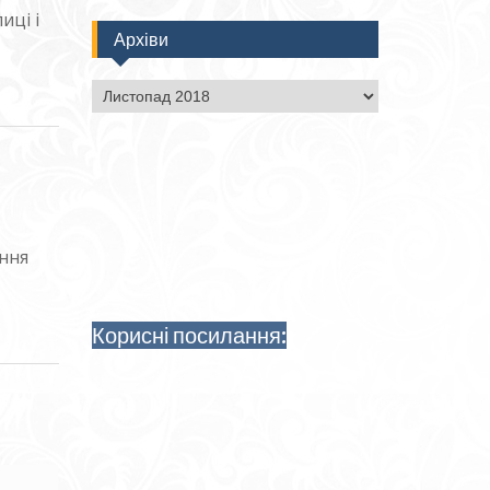
иці і
Архіви
Архіви
ення
Корисні посилання: