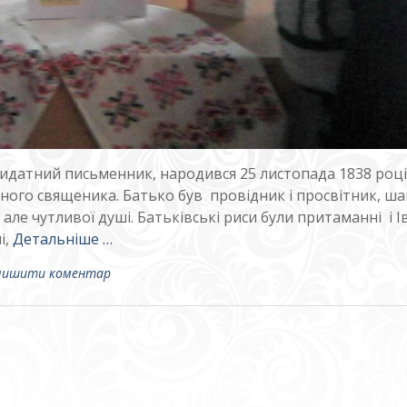
датний письменник, народився 25 листопада 1838 році 
ного священика. Батько був провідник і просвітник, ш
е чутливої душі. Батьківські риси були притаманні і І
і,
Детальніше …
лишити коментар