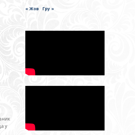
« Жов
Гру »
івник
а у