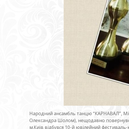
Народний ансамбль танцю “КАРНАВАЛ”, Місь
Олександра Шолом), нещодавно повернувся 
м.Київ відбувся 10-й ювілейний фестиваль-ко