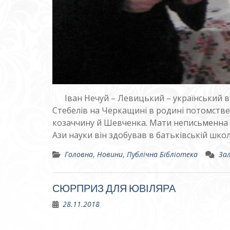
Іван Нечуй – Левицький – український ви
Стебелів на Черкащині в родині потомстве
козаччину й Шевченка. Мати неписьменна ал
Ази науки він здобував в батьківській школ
Головна
,
Новини
,
Публічна Бібліотека
За
СЮРПРИЗ ДЛЯ ЮВІЛЯРА
28.11.2018