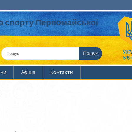
та спорту Первомайської
Шукати:
ини
Афіша
Контакти