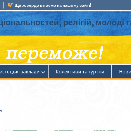
Щиросердо вітаємо на нашому сайті!
ціональностей, релігій, молоді 
истецькі заклади
Колективи та гуртки
Нов
”