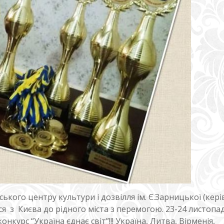
кого центру культури і дозвілля ім. Є.Зарницької (кер
з Києва до рідного міста з перемогою. 23-24 листопад
нкурс “Україна єднає світ”!!! Україна, Литва, Вірменія,