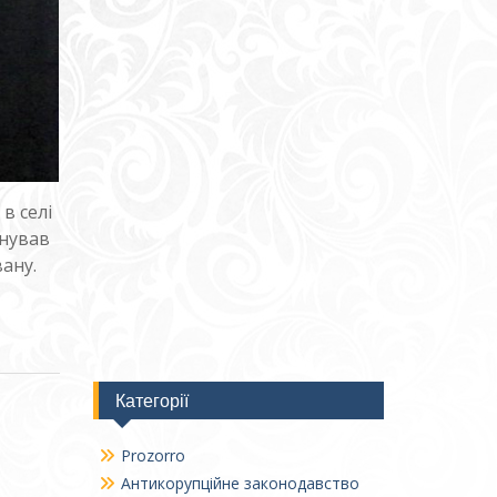
в селі
анував
вану.
Категорії
Prozorro
Антикорупційне законодавство