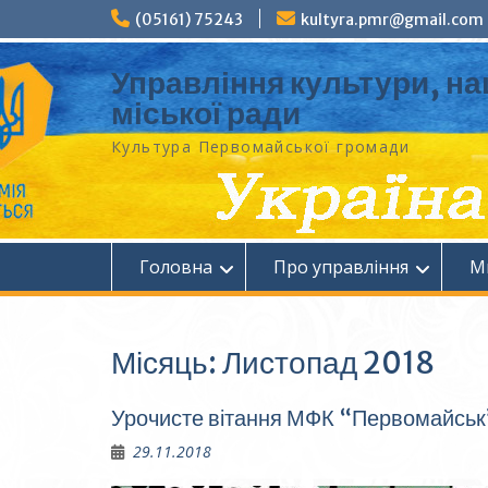
Перейти
(05161) 75243
kultyra.pmr@gmail.com
до
вмісту
Управління культури, на
міської ради
Культура Первомайcької громади
Головна
Про управління
М
Місяць:
Листопад 2018
Урочисте вітання МФК “Первомайськ
29.11.2018