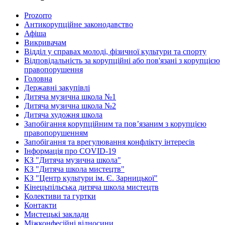
Prozorro
Антикорупційне законодавство
Афіша
Викривачам
Відділ у справах молоді, фізичної культури та спорту
Відповідальність за корупційні або пов'язані з корупцією
правопорушення
Головна
Державні закупівлі
Дитяча музична школа №1
Дитяча музична школа №2
Дитяча художня школа
Запобігання корупційним та пов’язаним з корупцією
правопорушенням
Запобігання та врегулювання конфлікту інтересів
Інформація про COVID-19
КЗ "Дитяча музична школа"
КЗ "Дитяча школа мистецтв"
КЗ "Центр культури ім. Є. Зарницької"
Кінецьпільська дитяча школа мистецтв
Колективи та гуртки
Контакти
Мистецькі заклади
Міжконфесійні відносини