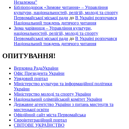
Незалежна”
Бібліоподорож «Зимове читання» – Управління
культури, національностей, релігій, молоді та спорту
Первомайської міської ради
до
В Україні розпочався
Національний тиждень дитячого читання
Зима чарівниця – Управління культури,
національностей, релігій, молоді та спорту
Первомайської міської ради
до
В Україні розпочався
Національний тиждень дитячого читання
ОПИТУВАННЯ!
Верховна РадаУкраїни
Офіс Президента України
Урядовий портал
Міністерство культури та інформаційної політики
України
Міністерство молоді та спорту України
Національний олімпійський комітет України
Державне агентство України з питань мистецтв та
мистецької освіти
Офіційний сайт міста Первомайська
Євроінтеграційний портал
СВІТОВЕ УКРАЇНСТВО