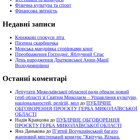
Фізична культура та спорт
Фінансова звітність
Недавні записи
Книжкові спокуси літа
Пісенна скарбничка
Морська мандрівка сторінками книг
Преображення Господне. Яблучний Спас
День народження Дратковської Анни-Марії
Володимирівни
Останні коментарі
Депутати Миколаївської обласної ради обрали новий
герб області зі Святим Миколаєм – Управління культури,
національностей, релігій, мол
до
ПУБЛІЧНЕ
ОБГОВОРЕННЯ ПРОЄКТУ ГЕРБА МИКОЛАЇВСЬКОЇ
ОБЛАСТІ
Надія Кравцова
до
ПУБЛІЧНЕ ОБГОВОРЕННЯ
ПРОЄКТУ ГЕРБА МИКОЛАЇВСЬКОЇ ОБЛАСТІ
Яна Данькова
до
П’ятий Всеукраїнський багато
жанровий мистецький конкурс “Квітуча. Вільна.