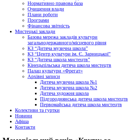
Нормативно правова база
Очищення влади
Плани роботи
Програми
Фінансова звітність
Мистецькі заклади
Базова мережа закладів культури
загальнодержавного/місцевого рівня
КЗ “Дитяча музична школа”
КЗ “Центр культури ім. Є. Зарницької”
КЗ “Дитяча школа мистецтв”
Кінецьпільська дитяча школа мистецтв
Палац культури «Фрегат»
Архівні записи
Дитяча музична школа №1
Дитяча музична школа №2
Дитяча художня школа
Підгороднянська дитяча школа мистецтв
Первомайська дитяча школа мистецтв
Колективи та гуртки
Новини
Афіша
Контакти