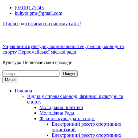
Перейти
(05161) 75243
до
kultyra.pmr@gmail.com
вмісту
Щиросердо вітаємо на нашому сайті!
Управління культури, національностей, релігій, молоді та
спорту Первомайської міської ради
Культура Первомайcької громади
Шукати:
Меню
Головна
Відділ у справах молоді, фізичної культури та
спорту
Молодіжна політика
Молодіжна Рада
Фізична культура та спорт
Електронний реєстр спортивних
організацій
Електронний реєстр спортивних