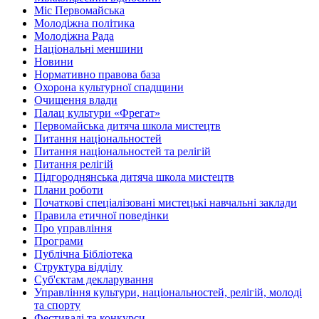
Міс Первомайська
Молодіжна політика
Молодіжна Рада
Національні меншини
Новини
Нормативно правова база
Охорона культурної спадщини
Очищення влади
Палац культури «Фрегат»
Первомайська дитяча школа мистецтв
Питання національностей
Питання національностей та релігій
Питання релігій
Підгороднянська дитяча школа мистецтв
Плани роботи
Початкові спеціалізовані мистецькі навчальні заклади
Правила етичної поведінки
Про управління
Програми
Публічна Бібліотека
Структура відділу
Суб'єктам декларування
Управління культури, національностей, релігій, молоді
та спорту
Фестивалі та конкурси