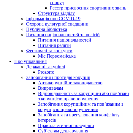
споруд
Реєстр присвоєння спортивних звань
Структура відділу
Інформація про COVID-19
Охорона культурної спадщини
Публічна Бібліотека
Питання національностей та релігій
Питання національностей
Питання релігій
Фестивалі та конкурси
Міс Первомайська
Про управління
Державні закупівлі
Prozorro
Запобігання і протидія корупції
Антикорупційне законодавство
Викривачам
Відповідальність за корупційні або пов’язані
з корупцією правопорушення
Запобігання корупційним та пов’язаним з
корупцією правопорушенням
Запобігання та врегулювання конфлікту
інтересів
Правила етичної поведінки
Суб’єктам декларування