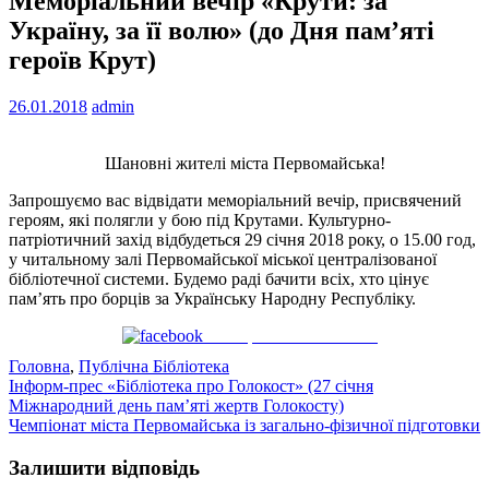
Меморіальний вечір «Крути: за
Україну, за її волю» (до Дня пам’яті
героїв Крут)
26.01.2018
admin
Шановні жителі міста Первомайська!
Запрошуємо вас відвідати меморіальний вечір, присвячений
героям, які полягли у бою під Крутами. Культурно-
патріотичний захід відбудеться 29 січня 2018 року, о 15.00 год,
у читальному залі Первомайської міської централізованої
бібліотечної системи. Будемо раді бачити всіх, хто цінує
пам’ять про борців за Українську Народну Республіку.
Поширити на Facebook
Головна
,
Публічна Бібліотека
Навігація
Інформ-прес «Бібліотека про Голокост» (27 січня
Міжнародний день пам’яті жертв Голокосту)
записів
Чемпіонат міста Первомайська із загально-фізичної підготовки
Залишити відповідь