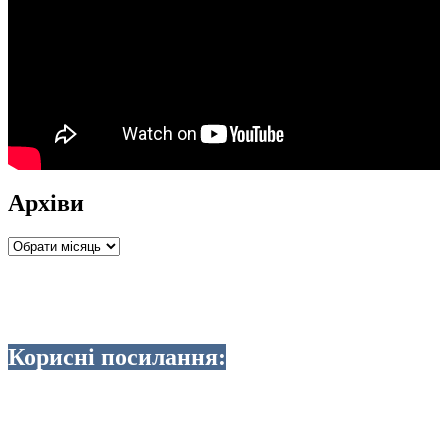
Архіви
Архіви
Корисні посилання: