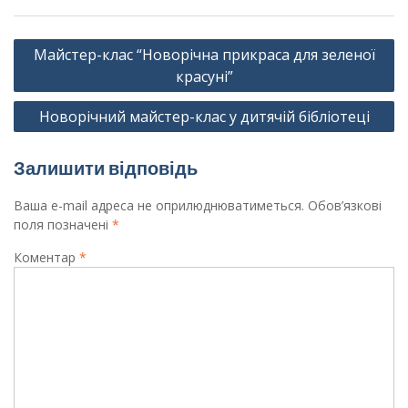
Навігація
Майстер-клас “Новорічна прикраса для зеленої
записів
красуні”
Новорічний майстер-клас у дитячій бібліотеці
Залишити відповідь
Ваша e-mail адреса не оприлюднюватиметься.
Обов’язкові
поля позначені
*
Коментар
*