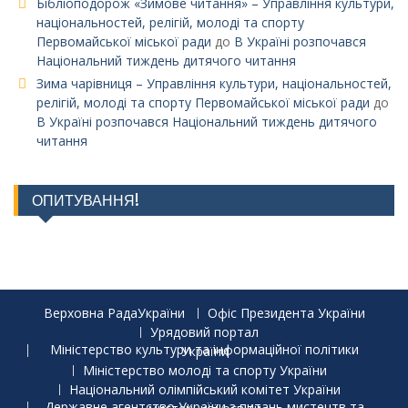
Бібліоподорож «Зимове читання» – Управління культури,
національностей, релігій, молоді та спорту
Первомайської міської ради
до
В Україні розпочався
Національний тиждень дитячого читання
Зима чарівниця – Управління культури, національностей,
релігій, молоді та спорту Первомайської міської ради
до
В Україні розпочався Національний тиждень дитячого
читання
ОПИТУВАННЯ!
Верховна РадаУкраїни
Офіс Президента України
Урядовий портал
Міністерство культури та інформаційної політики України
Міністерство молоді та спорту України
Національний олімпійський комітет України