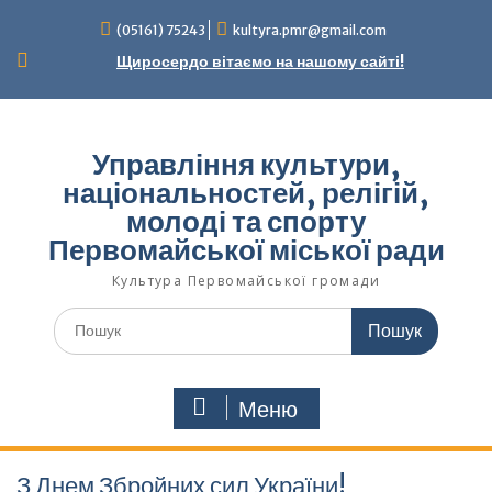
Перейти
(05161) 75243
kultyra.pmr@gmail.com
до
вмісту
Щиросердо вітаємо на нашому сайті!
Управління культури,
національностей, релігій,
молоді та спорту
Первомайської міської ради
Культура Первомайcької громади
Шукати:
Меню
З Днем Збройних сил України!