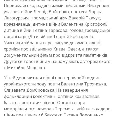
Первомайська, радянськими військами. Виступали
учасник війни Леонід Войтенко, поетеса Лоріна
Лисогурська, громадський діяч Валерій Ткачук,
краєзнавець, дитина війни Валентина Крістофолі,
дитина війни Тетяна Тарасова, голова громадської
організації «Діти війни» Георгій Кобзаренко.
Учасники зібрання переглянули документальні
хроніки про звільнення Києва, Одеси, а також
документальний фільм про відкриття пам’ятників
Другої світової війни у нашому місті, автором якого
є Михайло Міщенко.
У цей день читали вірші про героїчний подвиг
українського народу поети Валентина Троянська,
Єлизавета Домбровська. На завершення
фольклорний колектив «Голтяночка» заспівав
багато фронтових пісень. Організатори
меморіального вечора «Перемога, якій не складено
ціни» працівники бібліотеки Оксана Дорошенко,