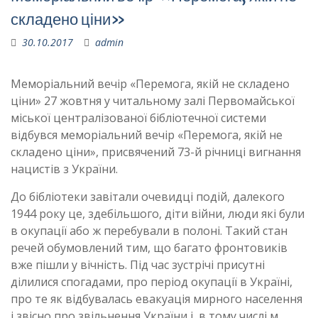
складено ціни»
30.10.2017
admin
Меморіальний вечір «Перемога, якій не складено
ціни» 27 жовтня у читальному залі Первомайської
міської централізованої бібліотечної системи
відбувся меморіальний вечір «Перемога, якій не
складено ціни», присвячений 73-й річниці вигнання
нацистів з України.
До бібліотеки завітали очевидці подій, далекого
1944 року це, здебільшого, діти війни, люди які були
в окупації або ж перебували в полоні. Такий стан
речей обумовлений тим, що багато фронтовиків
вже пішли у вічність. Під час зустрічі присутні
ділилися спогадами, про період окупації в Україні,
про те як відбувалась евакуація мирного населення
і звісно про звільнення України і, в тому числі м.