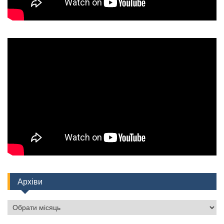
Архіви
Архіви