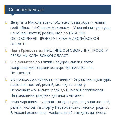
Останні коментарі
Депутати Миколаївської обласної ради обрали новий
герб області зі Святим Миколаєм – Управління культури,
національностей, релігій, мол
до
ПУБЛІЧНЕ
ОБГОВОРЕННЯ ПРОЄКТУ ГЕРБА МИКОЛАЇВСЬКОЇ
ОБЛАСТІ
Надія Кравцова
до
ПУБЛІЧНЕ ОБГОВОРЕННЯ ПРОЄКТУ
ГЕРБА МИКОЛАЇВСЬКОЇ ОБЛАСТІ
Яна Данькова
до
П’ятий Всеукраїнський багато
жанровий мистецький конкурс “Квітуча. Вільна.
Незалежна”
Бібліоподорож «Зимове читання» – Управління культури,
національностей, релігій, молоді та спорту
Первомайської міської ради
до
В Україні розпочався
Національний тиждень дитячого читання
Зима чарівниця – Управління культури, національностей,
релігій, молоді та спорту Первомайської міської ради
до
В Україні розпочався Національний тиждень дитячого