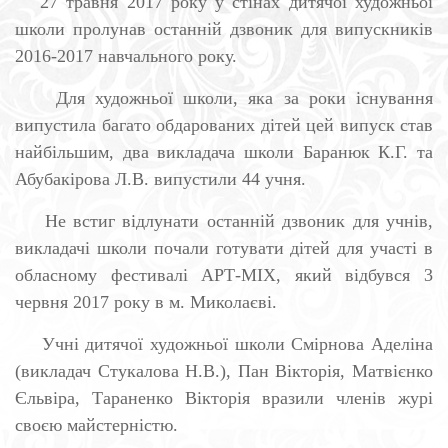
27 травня 2017 року у стінах дитячої художньої
школи пролунав останні
й
дзвоник
для випускників
2016-2017 навчального року.
Для художньої школи, яка за роки існування
випустила багато обдарованих дітей цей випуск став
найбільшим, два викладача школи Баранюк К.Г. та
Абубакірова Л.В. випустили 44 учня.
Не встиг відлунати останній дзвоник для учнів,
викладачі школи почали готувати дітей для участі в
обласному фестивалі АРТ-
МІХ
, який відбувся 3
червня 2017 року в м. Миколаєві.
Учні дитячої художньої школи Смірнова Аделіна
(викладач Стукалова Н.В.), Пан Вікторія, Матвієнко
Єльвіра, Тараненко Вікторія вразили членів журі
своєю майстерністю.