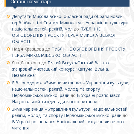
Останні коментарі
Депутати Миколаївської обласної ради обрали новий
герб області зі Святим Миколаєм – Управління культури,
національностей, релігій, мол
до
ПУБЛІЧНЕ
ОБГОВОРЕННЯ ПРОЄКТУ ГЕРБА МИКОЛАЇВСЬКОЇ
ОБЛАСТІ
Надія Кравцова
до
ПУБЛІЧНЕ ОБГОВОРЕННЯ ПРОЄКТУ
ГЕРБА МИКОЛАЇВСЬКОЇ ОБЛАСТІ
Яна Данькова
до
П’ятий Всеукраїнський багато
жанровий мистецький конкурс “Квітуча. Вільна.
Незалежна”
Бібліоподорож «Зимове читання» – Управління культури,
національностей, релігій, молоді та спорту
Первомайської міської ради
до
В Україні розпочався
Національний тиждень дитячого читання
Зима чарівниця – Управління культури, національностей,
релігій, молоді та спорту Первомайської міської ради
до
В Україні розпочався Національний тиждень дитячого
читання