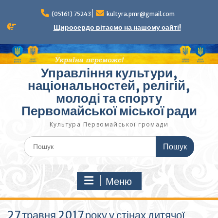
Перейти
до
(05161) 75243
kultyra.pmr@gmail.com
вмісту
Щиросердо вітаємо на нашому сайті!
Управління культури,
національностей, релігій,
молоді та спорту
Первомайської міської ради
Культура Первомайcької громади
Шукати:
Меню
27 травня 2017 року у стінах дитячої