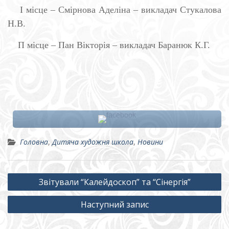
І місце – Смірнова Аделіна – викладач Стукалова
Н.В.
П місце – Пан Вікторія – викладач Баранюк К.Г.
Головна
,
Дитяча художня школа
,
Новини
Навігація
Звітували “Калейдоскоп” та “Сінергія”
записів
Наступний запис