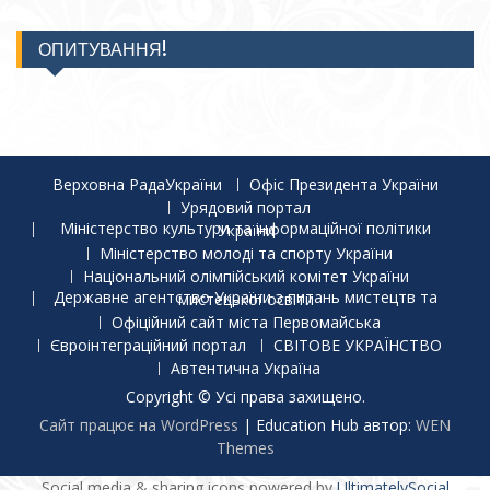
ОПИТУВАННЯ!
Верховна РадаУкраїни
Офіс Президента України
Урядовий портал
Міністерство культури та інформаційної політики України
Міністерство молоді та спорту України
Національний олімпійський комітет України
Державне агентство України з питань мистецтв та мистецької освіти
Офіційний сайт міста Первомайська
Євроінтеграційний портал
СВІТОВЕ УКРАЇНСТВО
Автентична Україна
Copyright © Усі права захищено.
Сайт працює на WordPress
|
Education Hub автор:
WEN
Themes
Social media & sharing icons powered by
UltimatelySocial