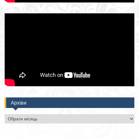
Архіви
Архіви