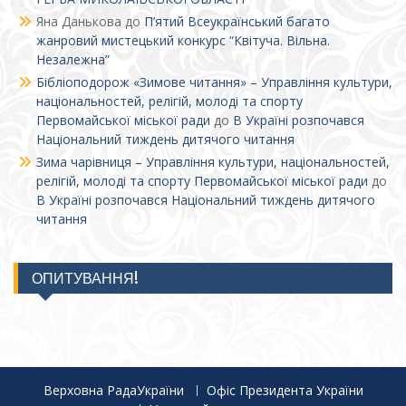
Яна Данькова
до
П’ятий Всеукраїнський багато
жанровий мистецький конкурс “Квітуча. Вільна.
Незалежна”
Бібліоподорож «Зимове читання» – Управління культури,
національностей, релігій, молоді та спорту
Первомайської міської ради
до
В Україні розпочався
Національний тиждень дитячого читання
Зима чарівниця – Управління культури, національностей,
релігій, молоді та спорту Первомайської міської ради
до
В Україні розпочався Національний тиждень дитячого
читання
ОПИТУВАННЯ!
Верховна РадаУкраїни
Офіс Президента України