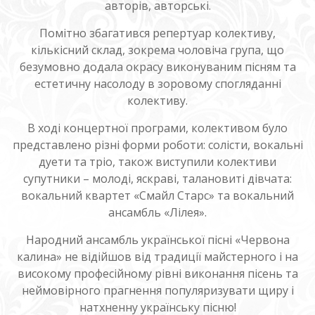
авторів, авторські.
Помітно збагатився репертуар колективу,
кількісний склад, зокрема чоловіча група, що
безумовно додала окрасу виконуваним пісням та
естетичну насолоду в зоровому спогляданні
колективу.
В ході концертної програми, колективом було
представлено різні форми роботи: солісти, вокальні
дуети та тріо, також виступили колективи
супутники – молоді, яскраві, талановиті дівчата:
вокальний квартет «Смайл Старс» та вокальний
ансамбль «Лілея».
Народний ансамбль української пісні «Червона
калина» не відійшов від традиції майстерного і на
високому професійному рівні виконання пісень та
неймовірного прагнення популяризувати щиру і
натхненну українську пісню!