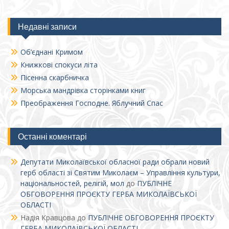
Недавні записи
Об’єднані Кримом
Книжкові спокуси літа
Пісенна скарбничка
Морська мандрівка сторінками книг
Преображення Господне. Яблучний Спас
Останні коментарі
Депутати Миколаївської обласної ради обрали новий
герб області зі Святим Миколаєм – Управління культури,
національностей, релігій, мол
до
ПУБЛІЧНЕ
ОБГОВОРЕННЯ ПРОЄКТУ ГЕРБА МИКОЛАЇВСЬКОЇ
ОБЛАСТІ
Надія Кравцова
до
ПУБЛІЧНЕ ОБГОВОРЕННЯ ПРОЄКТУ
ГЕРБА МИКОЛАЇВСЬКОЇ ОБЛАСТІ