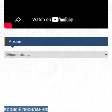
Архіви
Архіви
Корисні посилання: