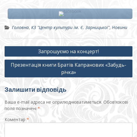
Головна
,
КЗ "Центр культури ім. Є. Зарницької"
,
Новини
Навігація
Запрошуємо на концерт!
записів
Презентація книги Братів Капранових «Забудь-
річка»
Залишити відповідь
Ваша e-mail адреса не оприлюднюватиметься.
Обов’язкові
поля позначені
*
Коментар
*