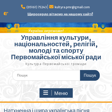
Перейти
до
(05161) 75243
kultyra.pmr@gmail.com
вмісту
Щиросердо вітаємо на нашому сайті!
Управління культури,
національностей, релігій,
молоді та спорту
Первомайської міської ради
Культура Первомайcької громади
Шукати:
Меню
Натхненна і щира українська пісня